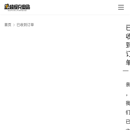
首页
已收到订单
首
页
超
快
报
级
有
态
常
开