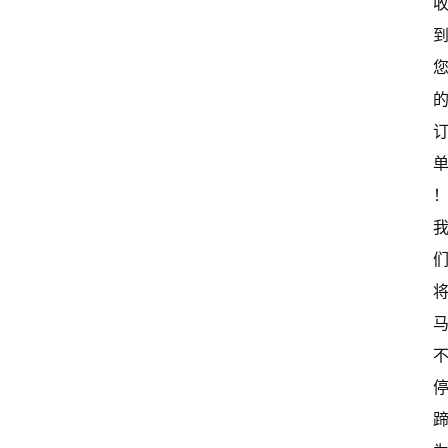
新
中
国
有
多
大
登录
注册
傻
瓜
A
I
冒
险
家
新
闻