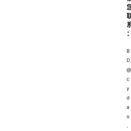
首
页
超
B
快
D
报
级
c
有
y
态
d
常
a
开
o
新
.