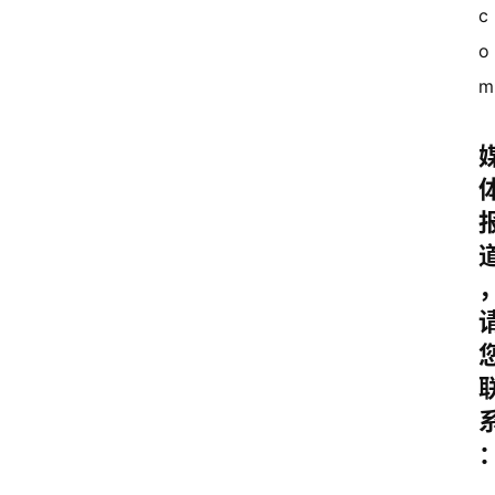
c
中
国
o
有
多
大
登录
注册
傻
瓜
A
I
冒
险
家
新
闻
资
讯