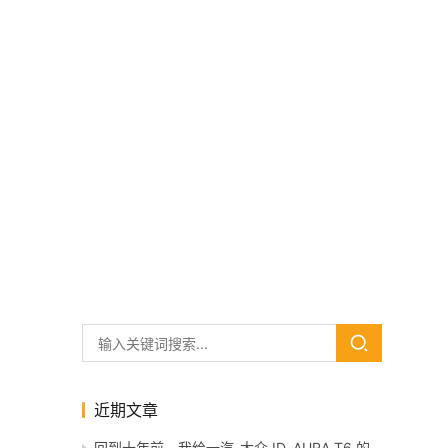
近期文章
回到十年前，我给一汽-大众 ID. AURA T6 的