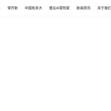
态
常开新
中国有多大
傻瓜AI冒险家
新闻资讯
关于我