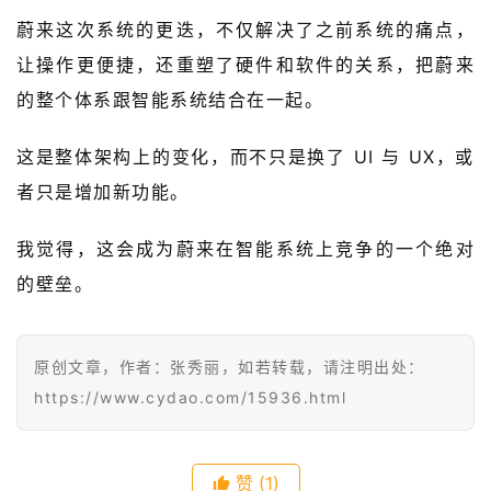
报
蔚来这次系统的更迭，不仅解决了之前系统的痛点，
让操作更便捷，还重塑了硬件和软件的关系，把蔚来
级
有
的整个体系跟智能系统结合在一起。
态
这是整体架构上的变化，而不只是换了 UI 与 UX，或
常
者只是增加新功能。
开
新
我觉得，这会成为蔚来在智能系统上竞争的一个绝对
的壁垒。
中
国
有
原创文章，作者：张秀丽，如若转载，请注明出处：
多
大
https://www.cydao.com/15936.html
登录
注册
傻
赞
(1)
瓜