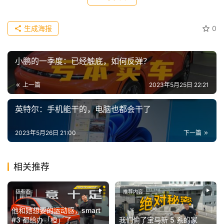
A
I
生成海报
0
冒
险
家
小鹏的一季度：已经触底，如何反弹？
新
上一篇
2023年5月25日 22:21
闻
资
英特尔：手机能干的，电脑也都会干了
讯
2023年5月26日 21:00
下一篇
关
于
相关推荐
我
们
级有态
推荐内容
他和她想要的运动感，smart
#3 都给办「橙」了
我们偷了宝马新 5 系的家