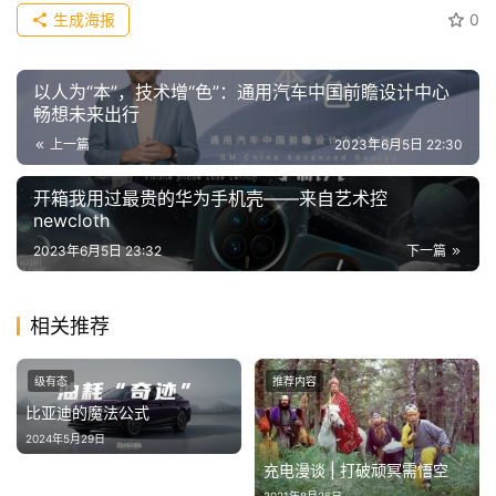
瓜
生成海报
0
A
I
冒
以人为“本”，技术增“色”：通用汽车中国前瞻设计中心
险
畅想未来出行
家
上一篇
2023年6月5日 22:30
新
开箱我用过最贵的华为手机壳——来自艺术控
newcloth
闻
资
2023年6月5日 23:32
下一篇
讯
相关推荐
关
于
级有态
推荐内容
我
比亚迪的魔法公式
们
2024年5月29日
充电漫谈 | 打破顽冥需悟空
2021年8月26日