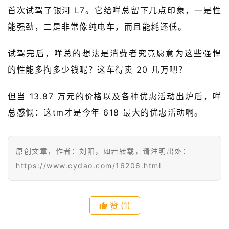
报
首次试驾了银河 L7。它给咩总留下几点印象，一是性
能强劲，二是非常像纯电车，而且能耗还低。
级
有
试驾完后，咩总的想法是消费者究竟愿意为这些强悍
态
的性能多掏多少钱呢？这车得卖 20 几万吧？
常
但当 13.87 万元的价格以及各种优惠活动出炉后，咩
开
新
总感慨：这tm才是今年 618 最大的优惠活动啊。
中
原创文章，作者：刘阳，如若转载，请注明出处：
国
有
https://www.cydao.com/16206.html
多
大
登录
注册
赞
(1)
傻