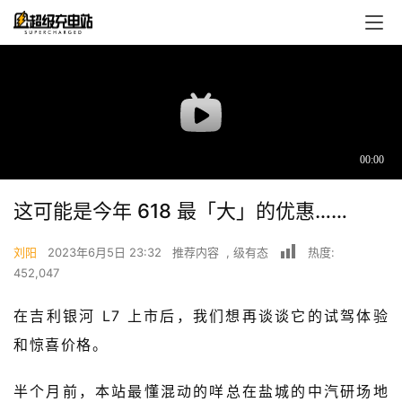
这可能是今年 618 最「大」的优惠……
刘阳
2023年6月5日 23:32
推荐内容
,
级有态
热度:
452,047
首
在吉利银河 L7 上市后，我们想再谈谈它的试驾体验
页
和惊喜价格。
超
半个月前，本站最懂混动的咩总在盐城的中汽研场地
快