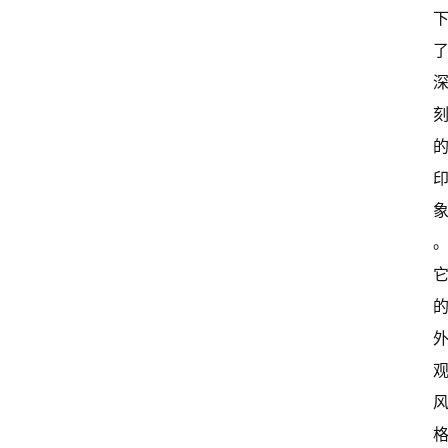
I
冒
险
家
新
闻
资
讯
关
于
我
们