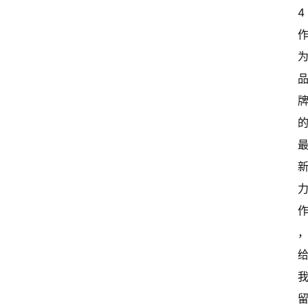
4
级
有
态
常
开
新
中
国
有
多
大
登录
注册
傻
瓜
A