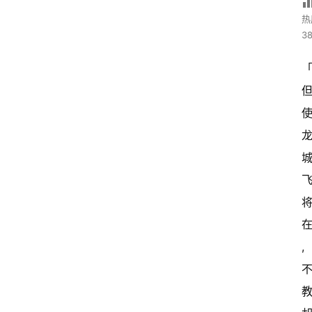
热
38
,