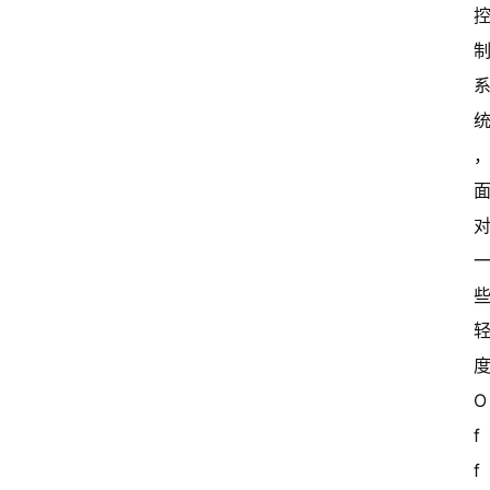
国
有
多
大
登录
注册
傻
瓜
A
I
冒
险
家
新
度
闻
O
资
f
讯
f