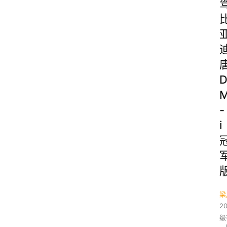
-
i
梁
2
级