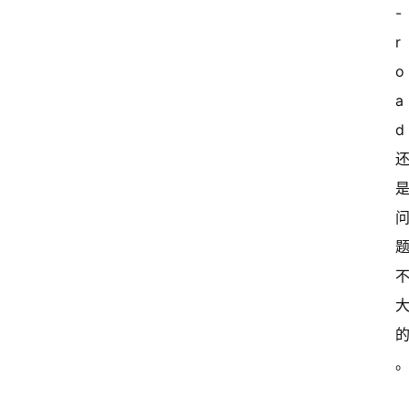
关
-
于
r
我
o
们
a
d 