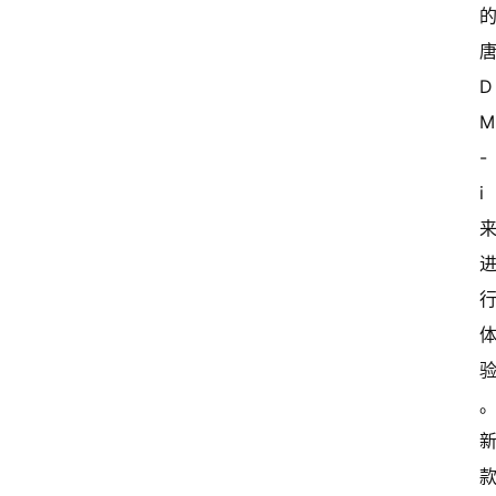
唐
D
-
i 