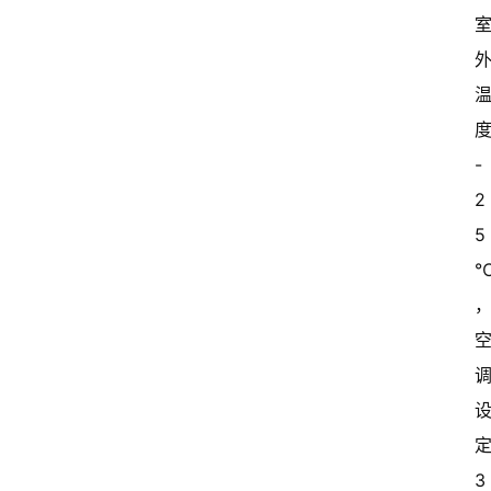
度
-
2
5
定
3