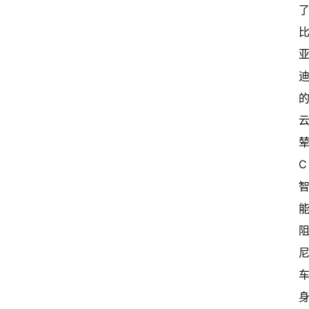
首
页
超
快
报
辇
级
C 
有
态
常
开
新
中