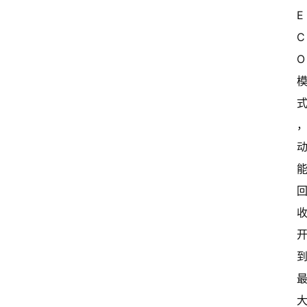
E
C
O 