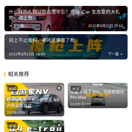
I
冒
什么样的礼物让你念念不忘？奇瑞 iCar 生态爱的大礼
物心动上市
险
家
上一篇
2022年6月21日 21:53
向上不止堆料，哪吒还擦亮了枪
新
闻
2022年6月23日 08:45
下一篇
资
讯
相关推荐
关
于
AI 试
AI 试
极星 2 出了 Pro，但我更期待
我
Pro Max
新年新车新一枪，自游家 NV
们
2023年1月26日
内饰全球首试
2022年2月28日
AI 试