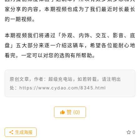
家分享的内容，本期视频也成为了我们最近时长最长
级
有
的一期视频。
态
本期视频我们将通过「外观、内饰、交互、影音、底
常
盘」五大部分来逐一介绍这辆车，希望各位能耐心地
开
看完，一定可以对您的选购有所帮助。
新
中
原创文章，作者：超级充电站，如若转载，请注明出
国
处：https://www.cydao.com/8345.html
有
多
大
登录
注册
赞
(0)
傻
瓜
生成海报
0
A