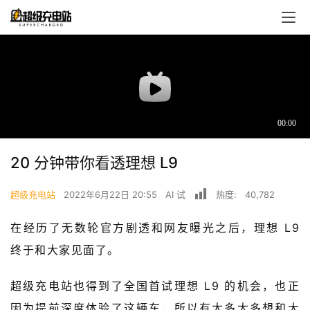
20 分钟带你看透理想 L9
超级充电站
2022年6月22日 20:55
AI 试
热度:
40,782
首
页
在经历了无数轮官方剧透和网友曝光之后，理想 L9 
终于和大家见面了。
超
快
超级充电站也得到了全国首试理想 L9 的机会，也正
报
因为提前深度体验了这辆车，所以有太多太多想和大