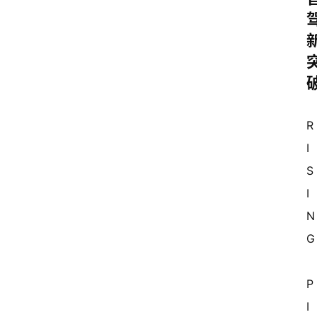
R
I
S
I
N
G
P
I