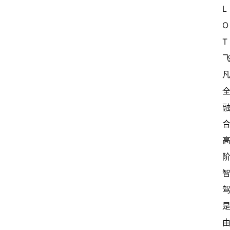
L
O
T