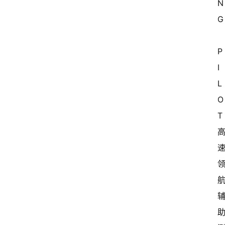
N
G
P
I
L
O
T