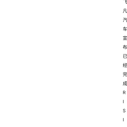
R
I
S
I