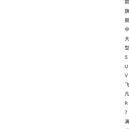
S
U
V
R
7