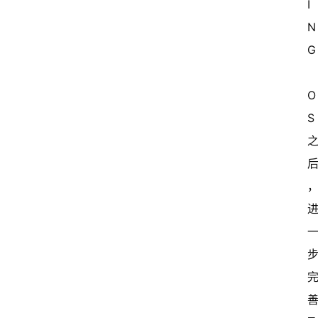
I
N
G
O
S