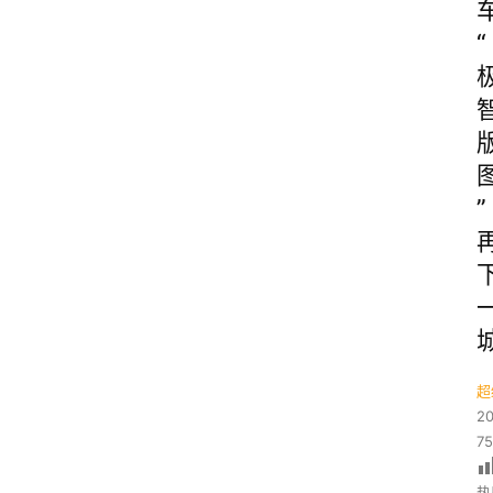
“
”
超
2
7
热