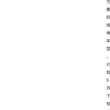
常
开
新
中
国
有
多
大
登录
注册
傻
瓜
9
A
I
冒
险
家