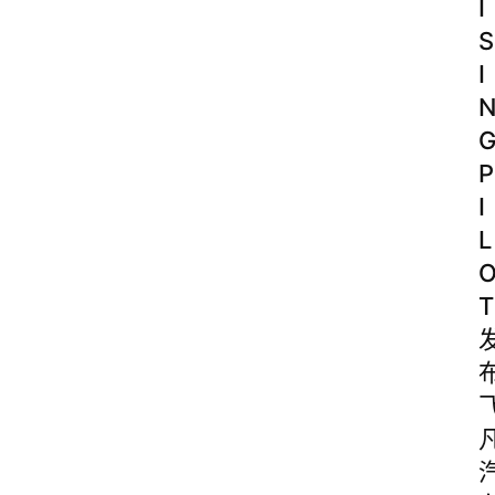
I
S
I
P
I
L
T