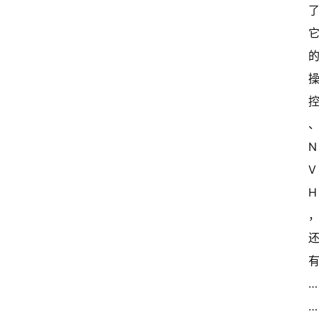
N
V
H
…
…