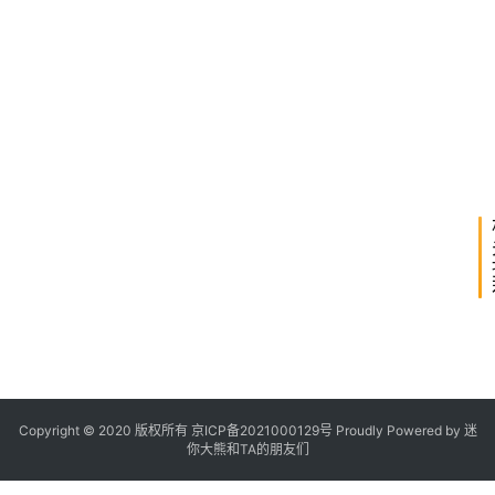
重
新
定
下
2021
义
一
年3
三
篇
月11
日
元
21:2
锂
电
池
？
广
汽
埃
安
2
发
布
2
「
弹
匣
Copyright © 2020 版权所有
京ICP备2021000129号
Proudly Powered by
迷
电
你大熊和TA的朋友们
池
」