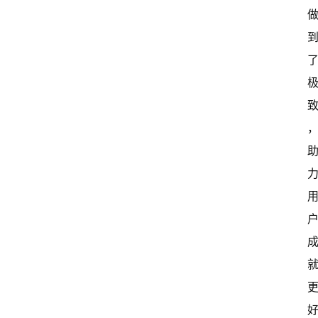
常
开
新
中
国
有
多
大
登录
注册
傻
瓜
A
I
冒
险
家