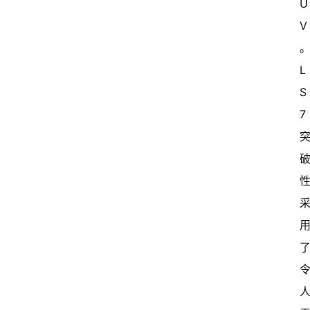
U
V
L
S
7 