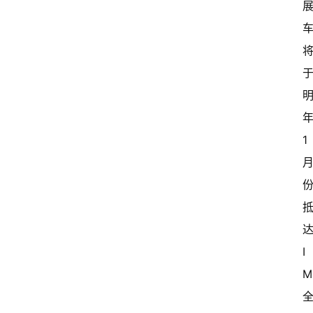
年
1 
达
I
M