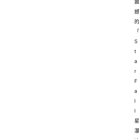
S
t
a
r 
F
a
l
l 