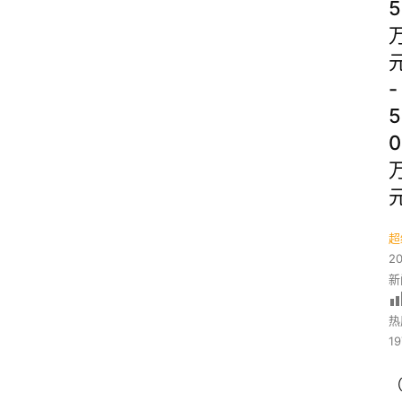
5
-
5
0
超
2
新
热
19