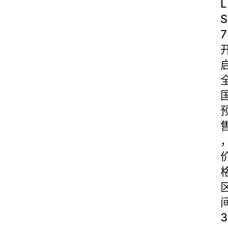
L
S
7
3