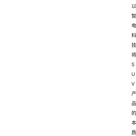
将
S
U
V 