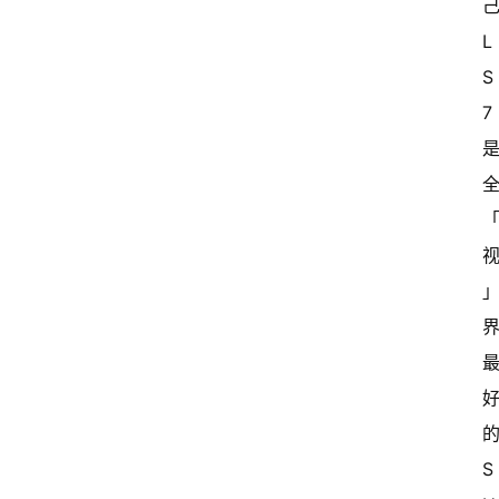
己
L
S
7 
的
S