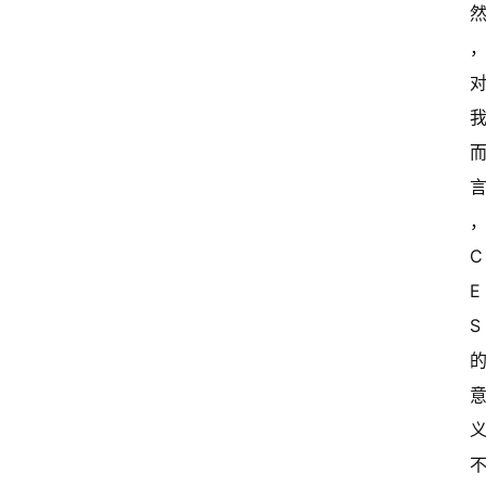
C
E
S