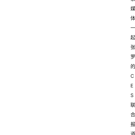
C
E
S