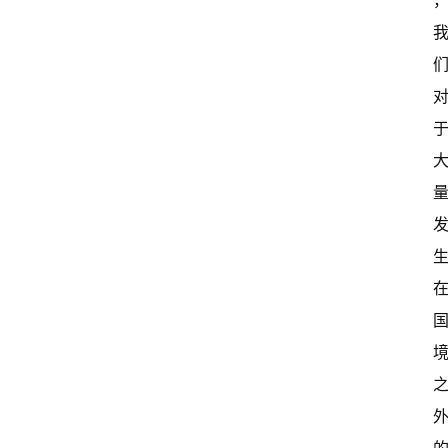
I
冒
险
家
新
闻
资
讯
关
于
我
们