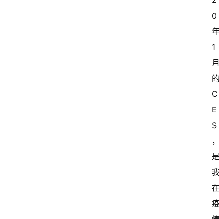
2
0
1
C
E
S