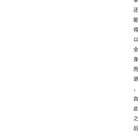
级
有
态
常
开
新
中
国
有
多
大
登录
注册
傻
瓜
A