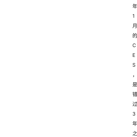
1
C
E
S
3