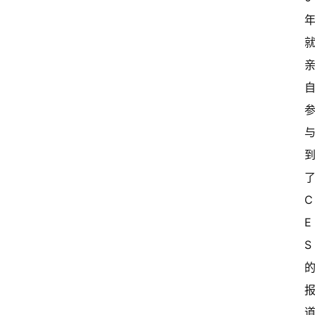
C
E
S