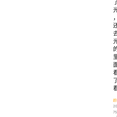
超
2
7