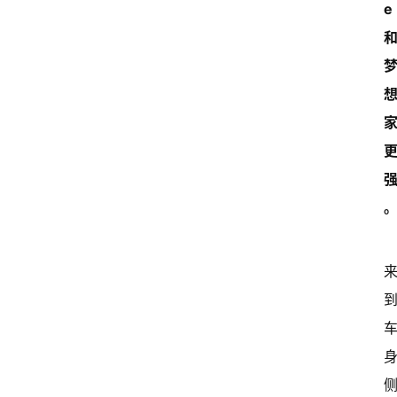
e 
首
页
超
快
报
级
有
态
常
开
新
中