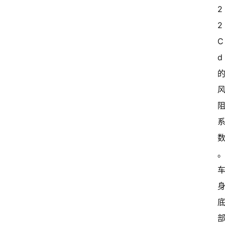
2
2
C
d 