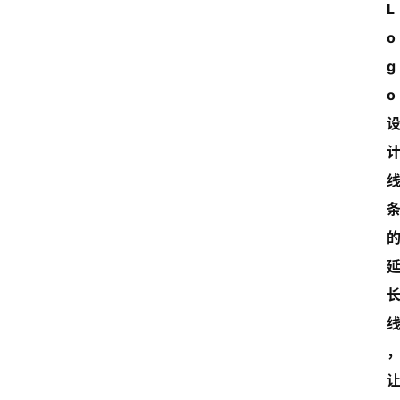
L
o
g
o 