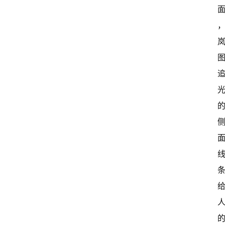
国
有
多
大
登录
注册
傻
瓜
A
I
冒
险
家
新
闻
资
讯