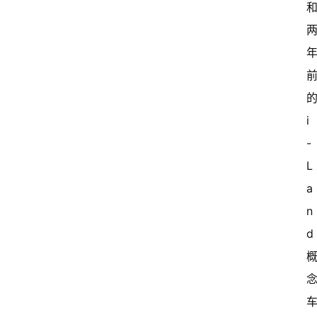
的
i
-
L
a
n
d 