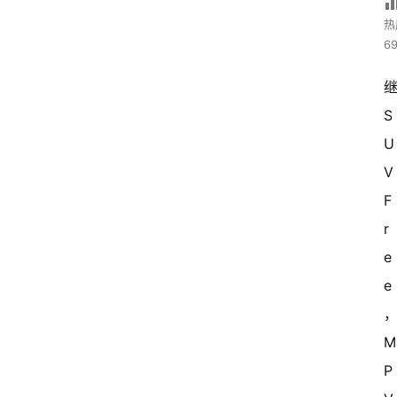
热
69
继
S
U
V 
F
r
e
e
P