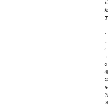
了
i
-
L
a
n
d 