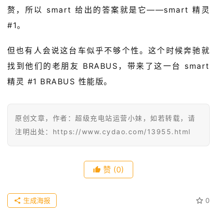
赘，所以 smart 给出的答案就是它——smart 精灵 
级
#1。
有
态
但也有人会说这台车似乎不够个性。这个时候奔驰就
找到他们的老朋友 BRABUS，带来了这一台 smart 
常
开
精灵 #1 BRABUS 性能版。
新
中
原创文章，作者：超级充电站运营小妹，如若转载，请
国
注明出处：https://www.cydao.com/13955.html
有
多
大
登录
注册
赞
(0)
傻
生成海报
0
瓜
A