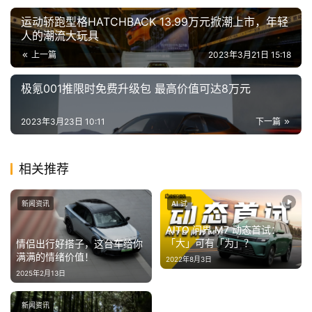
I
运动轿跑型格HATCHBACK 13.99万元掀潮上市，年轻
冒
人的潮流大玩具
险
上一篇
2023年3月21日 15:18
家
极氪001推限时免费升级包 最高价值可达8万元
新
闻
2023年3月23日 10:11
下一篇
资
讯
相关推荐
关
新闻资讯
AI 试
于
我
AITO 问界 M7 动态首试：
们
「大」可有「为」？
情侣出行好搭子，这台车给你
满满的情绪价值！
2022年8月3日
2025年2月13日
新闻资讯