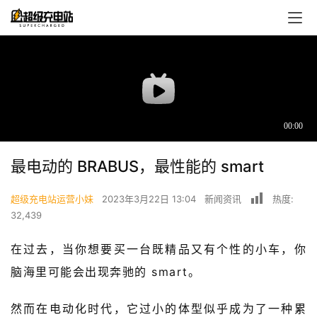
最电动的 BRABUS，最性能的 smart
超级充电站运营小妹
2023年3月22日 13:04
新闻资讯
热度:
首
32,439
页
在过去，当你想要买一台既精品又有个性的小车，你
脑海里可能会出现奔驰的 smart。
超
快
报
然而在电动化时代，它过小的体型似乎成为了一种累