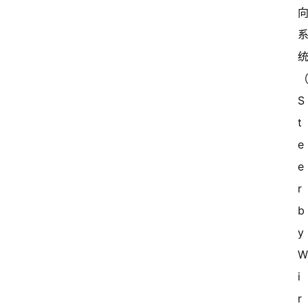
S
t
e
e
r 
b
y 
i
r