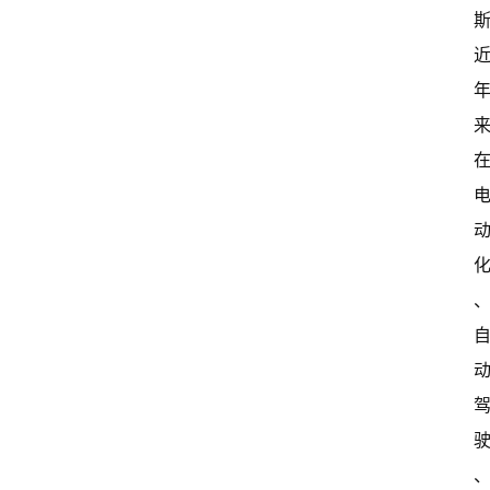
开
新
中
国
有
多
大
登录
注册
傻
瓜
A
I
冒
险
家
新