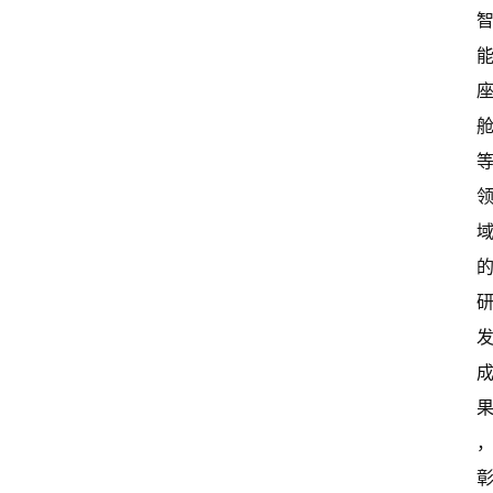
闻
资
讯
关
于
我
们