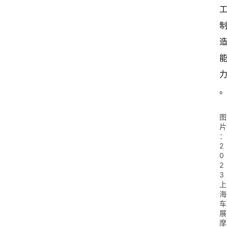
图
片
：
2
0
2
3
上
海
车
展
摩