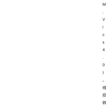
.
V
i
c
s 
4
.
0
)