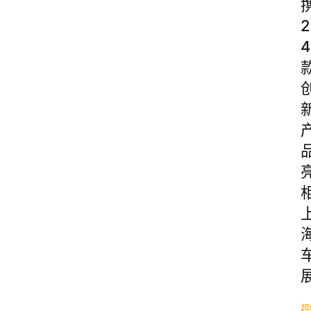
2
4
超