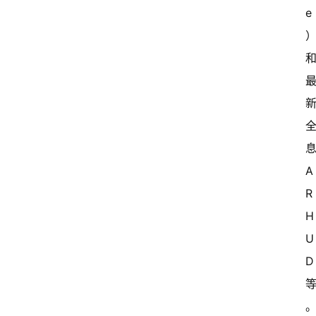
e
A
R 
H
U
D