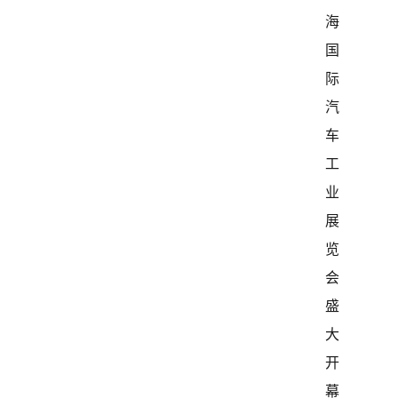
海
国
际
汽
车
工
业
展
览
会
盛
大
开
幕