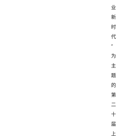
业
新
时
代
”
为
主
题
的
第
二
十
届
上