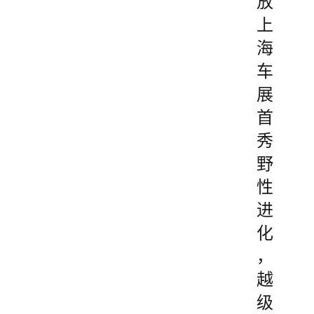
放
上
海
车
展
首
秀
野
性
进
化
，
越
级