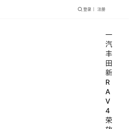
们
登录
注册
一
汽
丰
田
新
R
A
V
4
荣