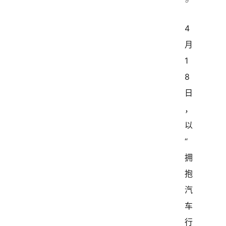
4
月
1
8
日
，
以
“
拥
抱
汽
车
行