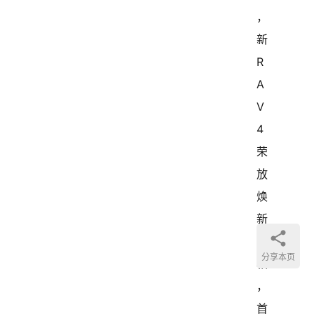
，
新
R
A
V
4
荣
放
焕
新
亮
分享本页
相
，
首