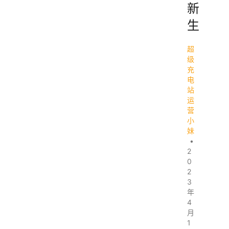
新
生
超
级
充
电
站
运
营
小
妹
•
2
0
2
3
年
4
月
1