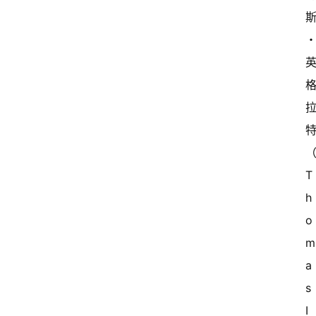
T
h
o
a
s 
I