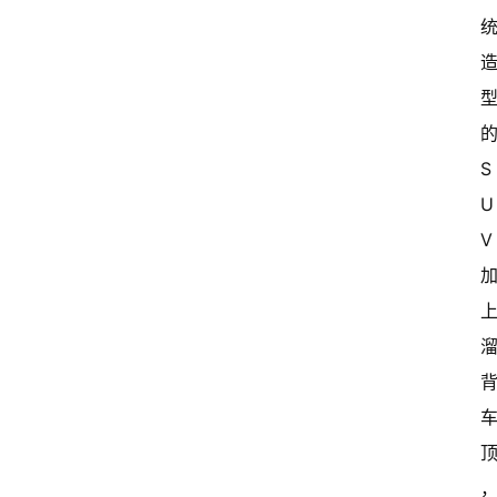
S
U
V