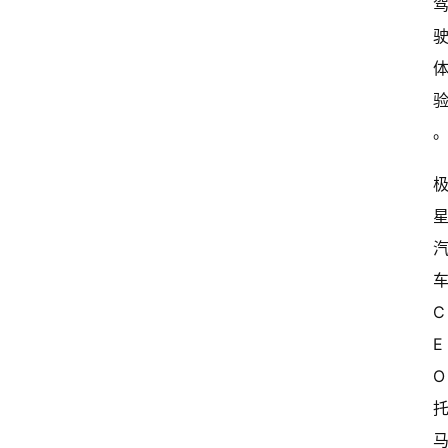
C
E
O