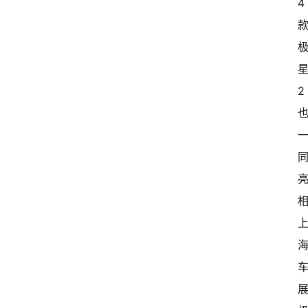
4
家
新
闻
资
2
讯
关
于
我
们