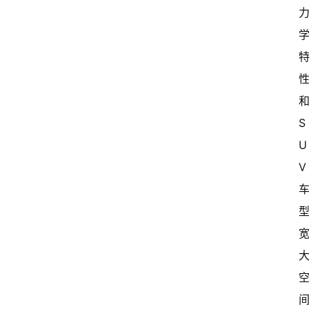
S
U
V