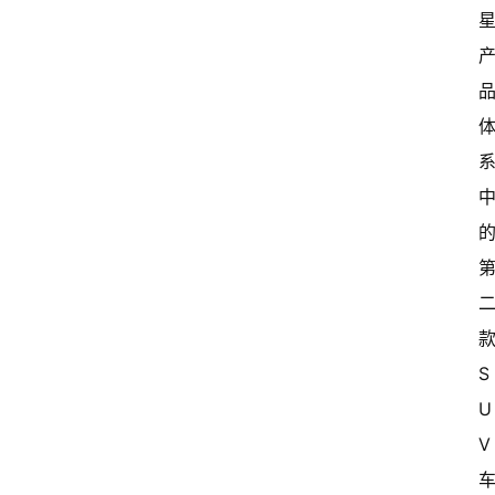
S
U
V