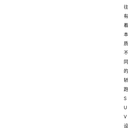
S
U
V