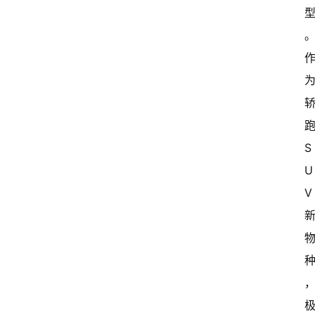
S
U
V