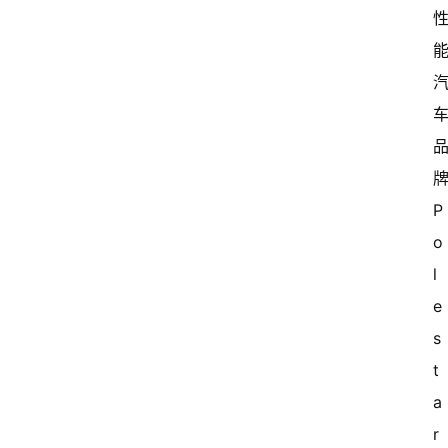
P
o
l
e
s
t
a
r