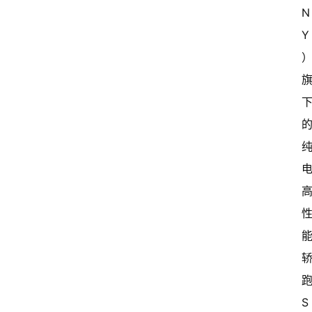
N
Y
S