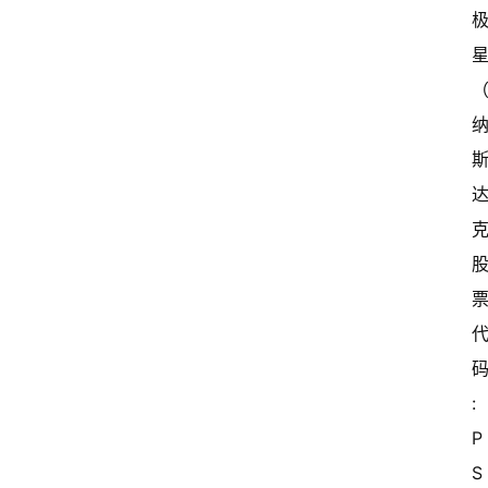
: 
P
S