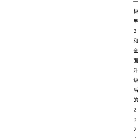
态
常
开
3
新
中
国
有
多
大
登录
注册
傻
瓜
2
A
0
I
2
冒
险