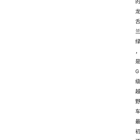
家
新
闻
资
讯
关
是
于
G 
我
们