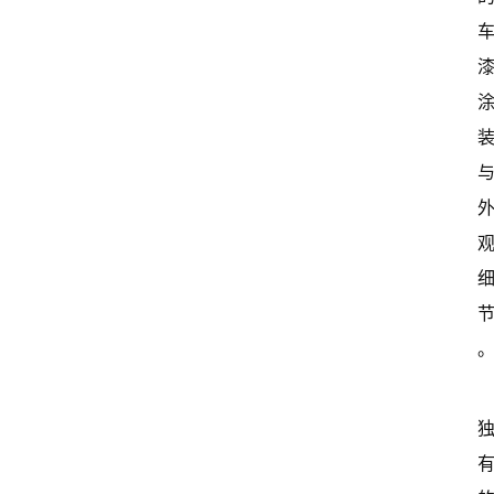
态
常
开
新
中
国
有
多
大
登录
注册
傻
瓜
A
I
冒
险