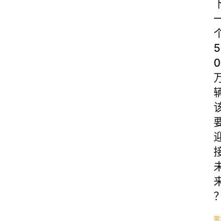
5
0
常