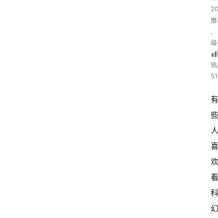
2
推
,
级
热
51