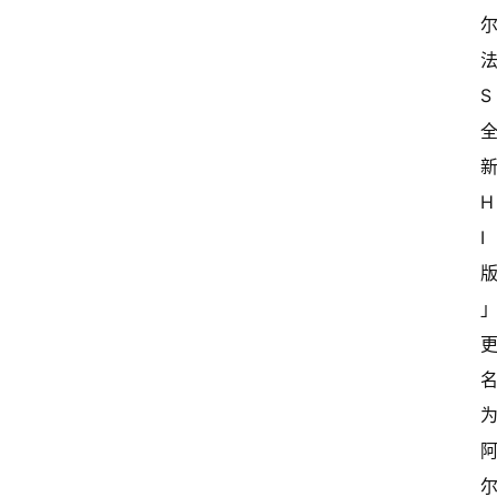
法
S 
新
H
I 