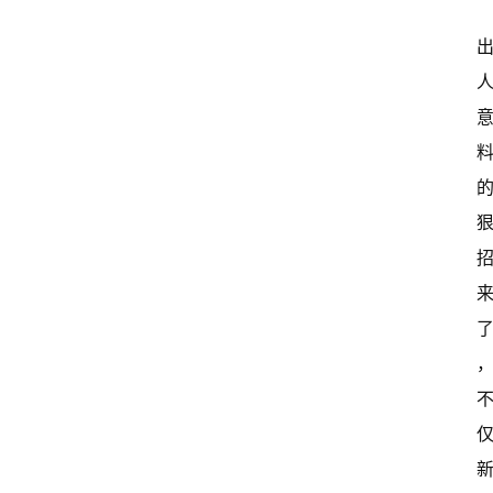
新
闻
资
讯
关
于
我
们