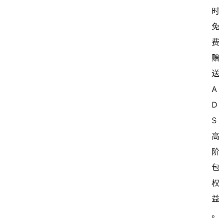
常
开
新
中
送
国
A
有
D
多
大
登录
注册
S 
傻
瓜
A
I
冒
险
家