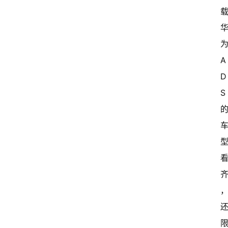
为
A
D
S 
首
页
超
快
报
级
有
态