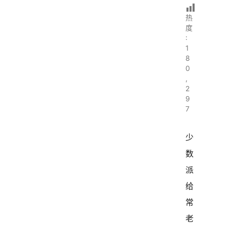
热
度
:
1
8
0
,
2
9
7
少
数
派
给
常
老