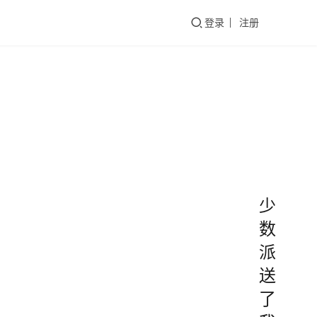
们
登录
注册
少
数
派
送
了