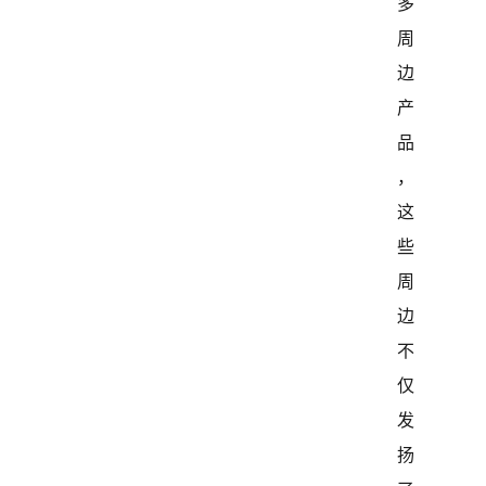
多
周
边
产
品
，
这
些
周
边
不
仅
发
扬