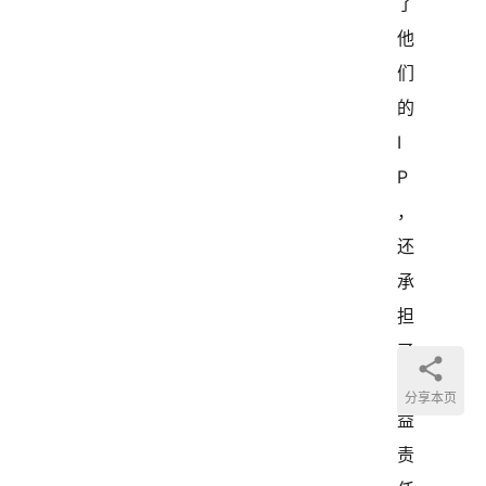
了
他
们
的 
I
P
，
还
承
担
了
公
分享本页
益
责