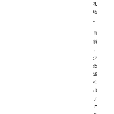
礼
物
。
目
前
，
少
数
派
推
出
了
许