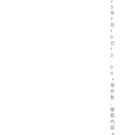
2
3
年
7
月
1
0
日
1
3
:
0
4
•
常
开
新
,
推
荐
内
容
•