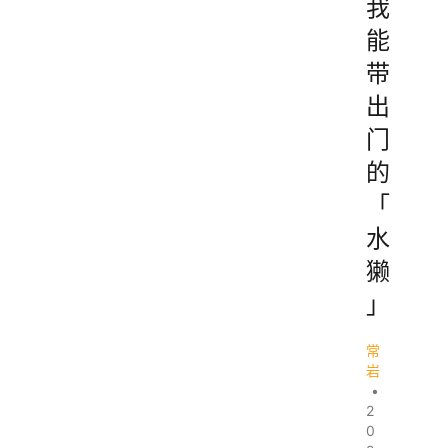
我
能
带
出
门
的
「
水
獭
」
常
岩
•
2
0