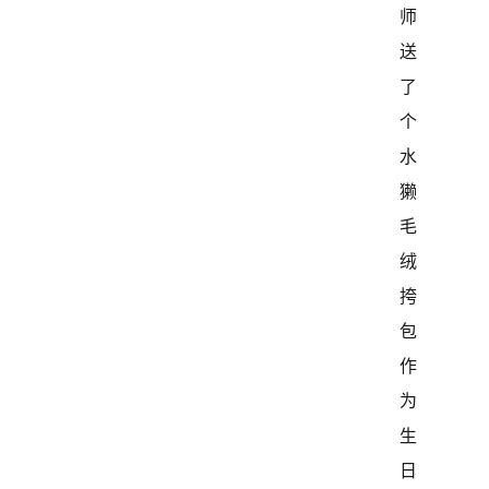
师
送
了
个
水
獭
毛
绒
挎
包
作
为
生
日