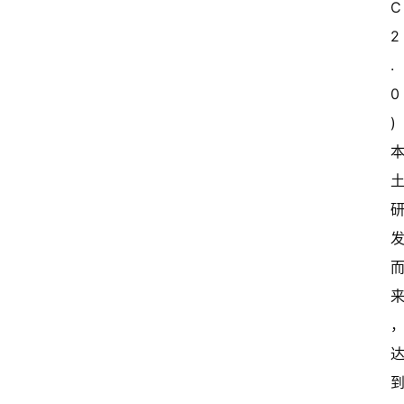
C
常
开
2
新
.
0
中
国
)
有
多
大
登录
注册
傻
瓜
A
I
冒
险
家