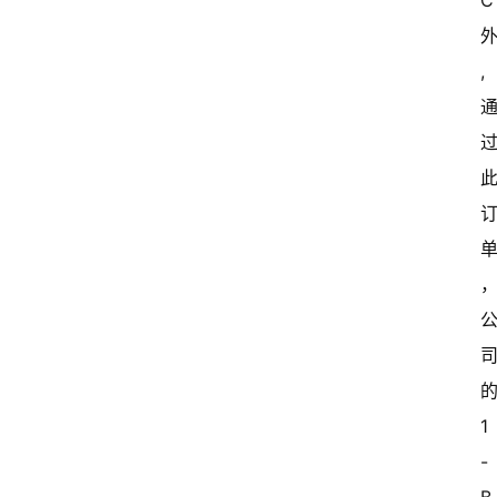
C
, 
1
-