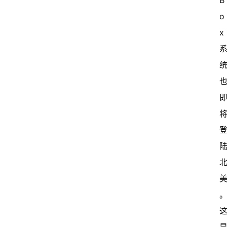
B
o
x