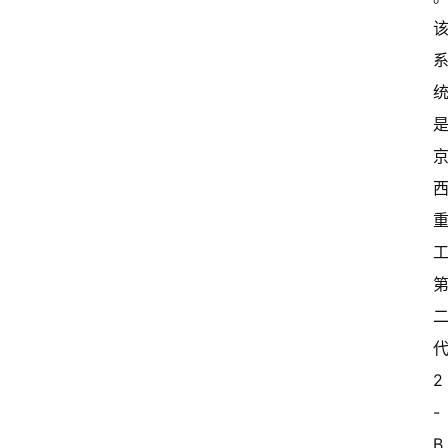
2
-
B