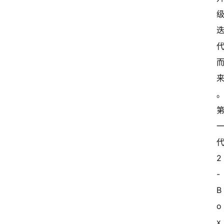
2
-
B
o
x