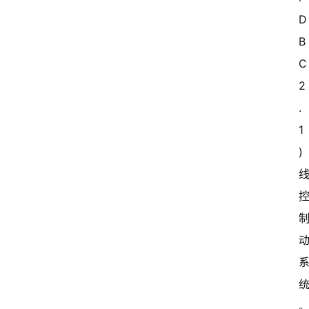
D
B
C
2
.
1
)