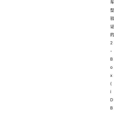
2
首
页
-
B
超
o
快
x 
报
(
级
i
有
D
态
B