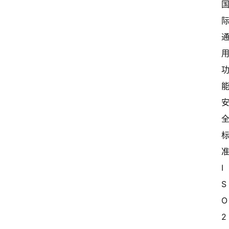
新
闻
资
讯
关
于
我
们
I
S
O
2