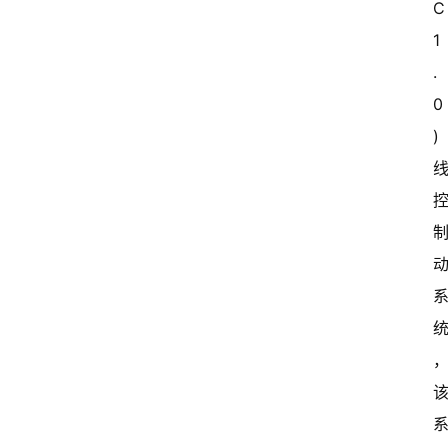
C
1
.
0
)