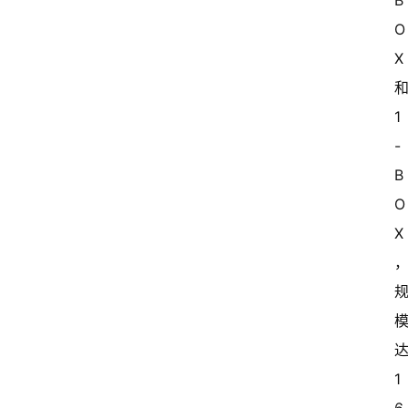
B
O
X
1
-
B
O
X
1