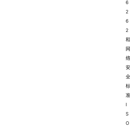
6
2
6
2
I
S
O