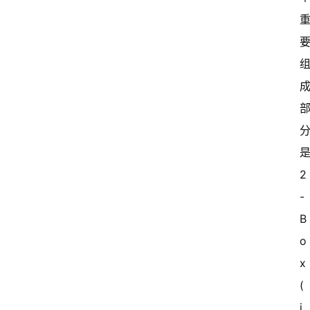
2
-
B
o
x 
(
i