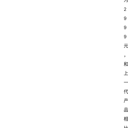
为
有
2
态
9
常
9
开
9 
新
中
国
有
多
大
登录
注册
傻
瓜
A
I
冒