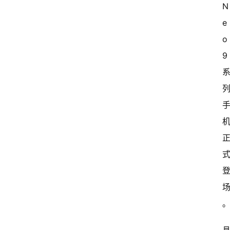
N
e
o
9 