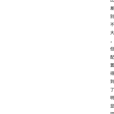
险
家
新
闻
资
讯
关
于
我
们