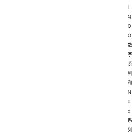
i
Q
O
O 
和
N
e
o 