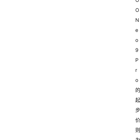
O
O 
N
e
o
9 
P
r
首
o 
页
超
快
报
级