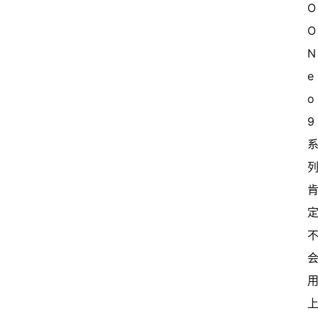
O
O 
N
e
o
9 