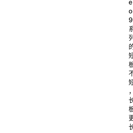
e
o
9