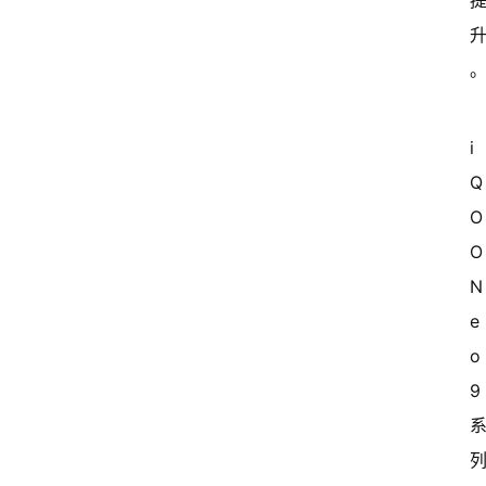
i
Q
O
O 
N
e
o
9 