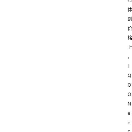
i
Q
O
O 
N
e
o