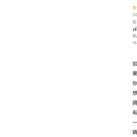
黄
2
发
热
15