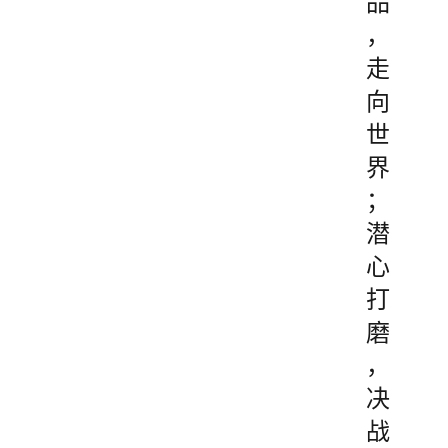
品
，
走
向
世
界
；
潜
心
打
磨
，
决
战