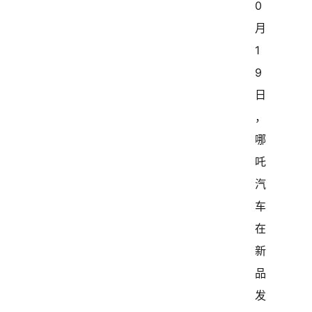
0
月
1
9
日
，
哪
吒
汽
车
在
新
品
发