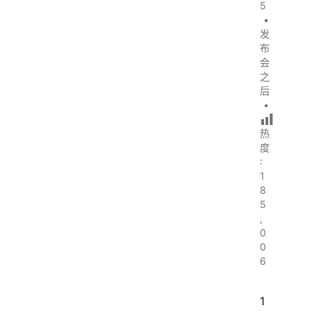
5
•
发
布
会
之
后
•
热
度
:
1
8
5
,
0
0
6
1