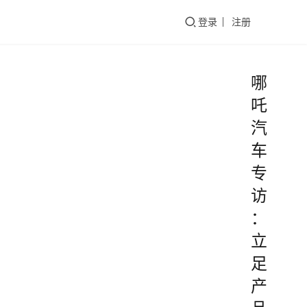
们
登录
注册
哪
吒
汽
车
专
访
：
立
足
产