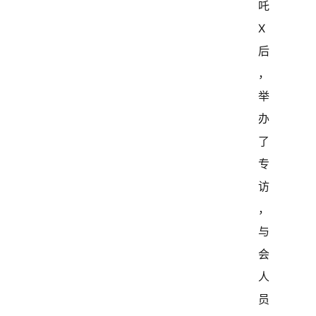
吒
X
后
，
举
办
了
专
访
，
与
会
人
员