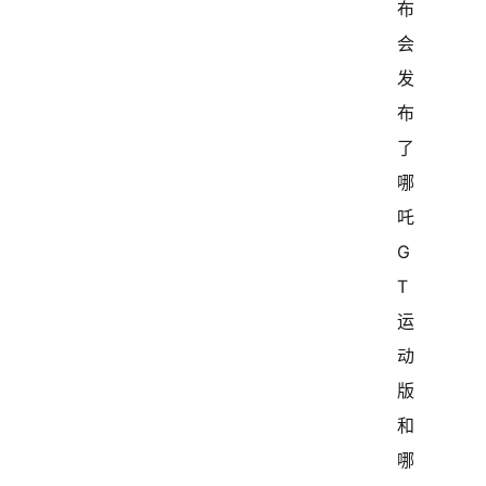
布
会
发
布
了
哪
吒
G
T
运
动
版
和
哪