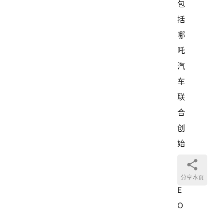
包
括
哪
吒
汽
车
联
合
创
始
人
C
分享本页
E
O