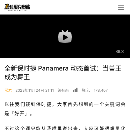
全新保时捷 Panamera 动态首试：当兽王
成为舞王
常岩
2023年11月24日 21:11
级有态
热度:
178,407
首
以往我们谈到保时捷，大家首先想到的一个关键词会
页
是「好开」。
超
不过这个词只能从我嘴里说出来，大家可能很难量化
快