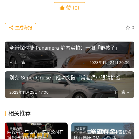
瓜
赞
(0)
A
I
冒
生成海报
0
险
家
全新保时捷 Panamera 静态实拍：一眼「野孩子」
新
上一篇
2023年11月24日 20:30
闻
资
别克 Super Cruise，成功突破「常老师小眼睛挑战」
讯
2023年11月25日 17:00
下一篇
关
于
我
相关推荐
们
推荐内容
级有态
两轮电动车世界，这家公司在
不惧冰雪 大显身手 | 冰雪试驾
掀起智能和品质变革
比亚迪唐 DM-i 冠军版