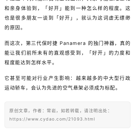
报
和亲身体验到，「好开」能到一种怎么样的程度。这
也是很多朋友一谈到「好开」，就认为这词虚无缥缈
级
的原因。
有
态
而这次，第三代保时捷 Panamera 的独门神器，真的
能让我们前所未有的直观感受到，「好开」的力度和
常
开
程度能达到怎样水平。
新
它甚至可能对行业产生影响：越来越多的中大型行政
中
运动轿车，会认为先进的空气悬架必须成为标配。
国
有
多
原创文章，作者：常岩，如若转载，请注明出处：
大
登录
注册
https://www.cydao.com/21093.html
傻