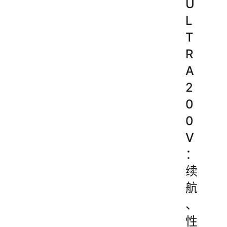
U
L
T
R
A
2
0
0
V
：
续
航
、
性