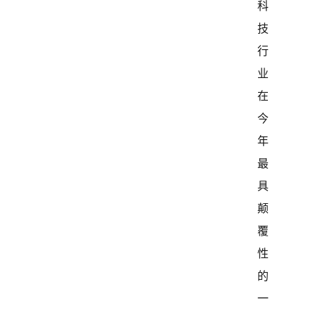
科
技
行
业
在
今
年
最
具
颠
覆
性
的
一