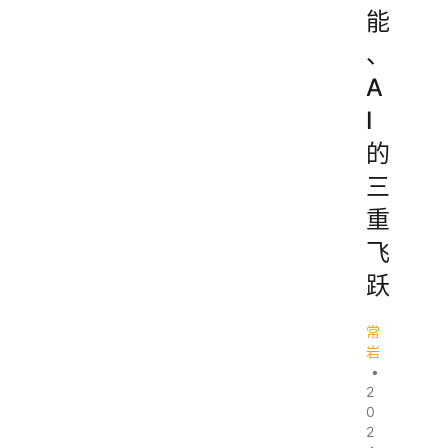
能
、
A
I
的
三
重
飞
跃
常
岩
•
2
0
2