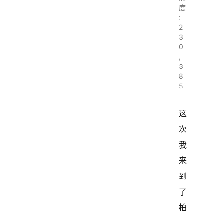
度
:
2
3
0
,
3
8
5
这
次
我
来
到
了
柏