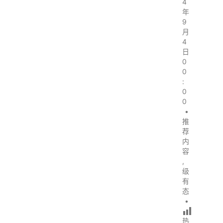
4
年
9
月
4
日
0
0
:
0
0
•
推
荐
内
容
,
级
有
态
•
热