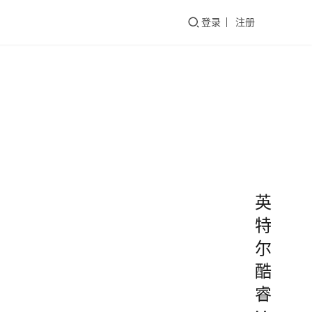
们
登录
注册
英
特
尔
酷
睿