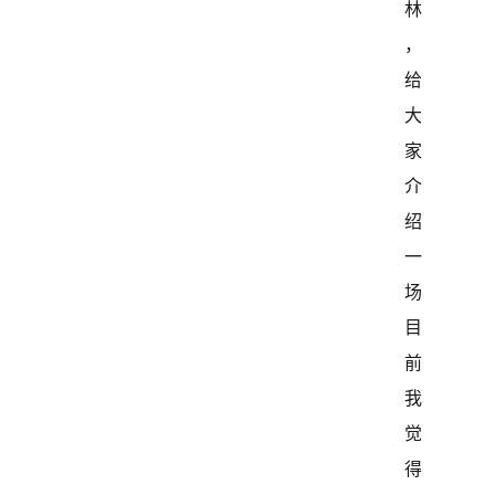
林
，
给
大
家
介
绍
一
场
目
前
我
觉
得