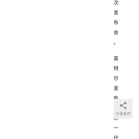
次
发
布
会
。
英
特
尔
发
布
了
分享本页
新
一
代