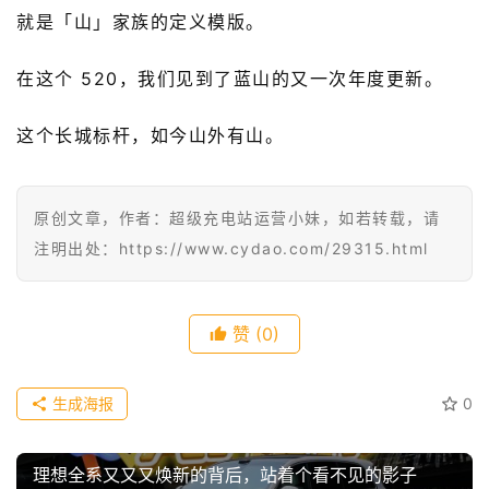
级
就是「山」家族的定义模版。
有
态
在这个 520，我们见到了蓝山的又一次年度更新。
常
这个长城标杆，如今山外有山。
开
新
原创文章，作者：超级充电站运营小妹，如若转载，请
中
注明出处：https://www.cydao.com/29315.html
国
有
多
赞
(0)
大
登录
注册
傻
生成海报
0
瓜
A
理想全系又又又焕新的背后，站着个看不见的影子
I