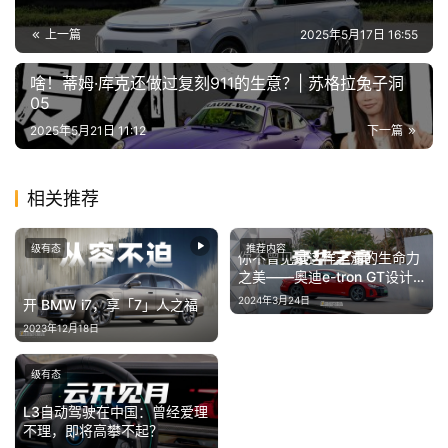
冒
险
上一篇
2025年5月17日 16:55
家
啥！蒂姆·库克还做过复刻911的生意？| 苏格拉兔子洞
05
新
2025年5月21日 11:12
下一篇
闻
资
讯
相关推荐
关
级有态
推荐内容
你不曾见过这样丰沛的生命力
于
之美——奥迪e-tron GT设计
我
美学
2024年3月24日
开 BMW i7，享「7」人之福
们
2023年12月18日
级有态
L3自动驾驶在中国：曾经爱理
不理，即将高攀不起？