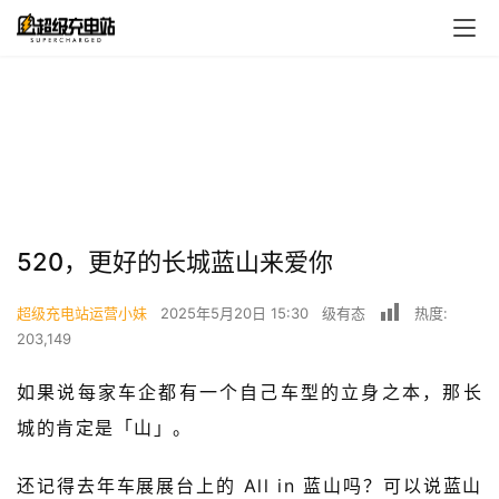
520，更好的长城蓝山来爱你
首
超级充电站运营小妹
2025年5月20日 15:30
级有态
热度:
页
203,149
如果说每家车企都有一个自己车型的立身之本，那长
超
快
城的肯定是「山」。
报
还记得去年车展展台上的 All in 蓝山吗？可以说蓝山