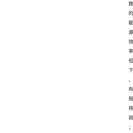
闻
资
讯
关
于
我
们