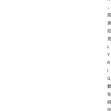
克
L
Y
R
I
Q 