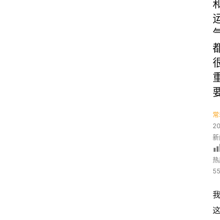
常
2
新
热
55