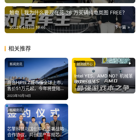
冒
险
触电 | 我为什么要现在花 36 万买辆纯电岚图 FREE？
家
2022年4月3日 19:46
下一篇
新
闻
相关推荐
资
讯
新闻资讯
越测越开心
关
Intel YES，AMD NO？机械革
命对比横评！
高合HiPhi Z城市版全球上市，
于
售价51万元起，今年将登陆中
2022年3月31日
我
东市场
2023年10月14日
们
新闻资讯
芯擎科技与国创中心签署战略
合作协议，共创国产车规芯片