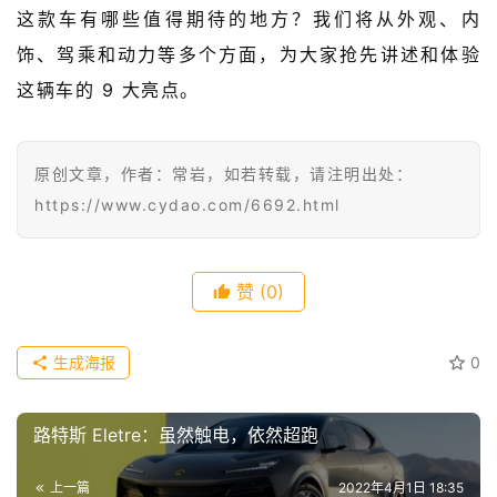
级
这款车有哪些值得期待的地方？我们将从外观、内
有
饰、驾乘和动力等多个方面，为大家抢先讲述和体验
态
这辆车的 9 大亮点。
常
开
原创文章，作者：常岩，如若转载，请注明出处：
新
https://www.cydao.com/6692.html
中
国
有
赞
(0)
多
大
登录
注册
生成海报
0
傻
瓜
路特斯 Eletre：虽然触电，依然超跑
A
I
上一篇
2022年4月1日 18:35