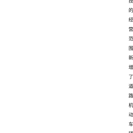
中
国
有
多
大
登录
注册
傻
瓜
A
I
冒
险
家
新
闻
资
讯