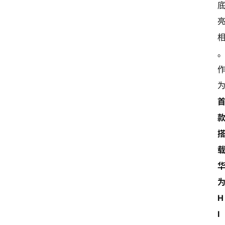
为
H
I 