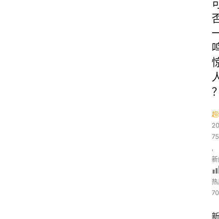
超
2
7
,
新
热
70