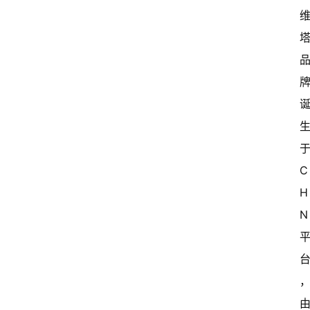
于
C
H
N 