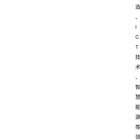
I
C
T 