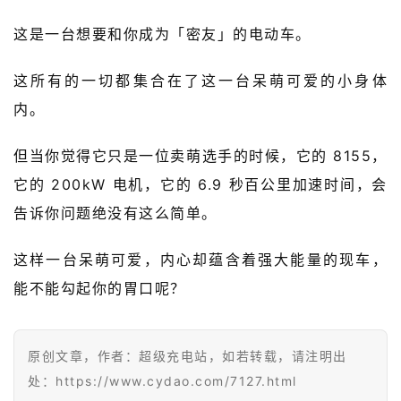
快
这是一台想要和你成为「密友」的电动车。
报
这所有的一切都集合在了这一台呆萌可爱的小身体
级
内。
有
态
但当你觉得它只是一位卖萌选手的时候，它的 8155，
常
它的 200kW 电机，它的 6.9 秒百公里加速时间，会
开
告诉你问题绝没有这么简单。
新
这样一台呆萌可爱，内心却蕴含着强大能量的现车，
中
能不能勾起你的胃口呢？
国
有
多
原创文章，作者：超级充电站，如若转载，请注明出
大
登录
注册
处：https://www.cydao.com/7127.html