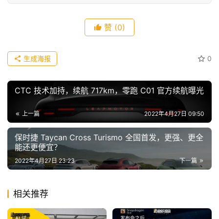
傻
瓜
A
赞
(0)
I
冒
生成海报
0
险
家
CTC 技术加持，续航 717km，零跑 C01 官方续航曝光
新
闻
上一篇
2022年4月27日 09:50
资
讯
保时捷 Taycan Cross Turismo 全国首发，更强、更全
能还更便宜？
2022年4月27日 23:23
下一篇
关
于
我
相关推荐
们
AI 试
发布会之后