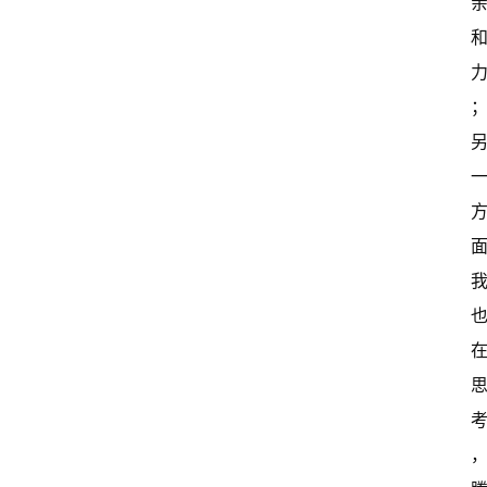
首
页
超
快
报
级
有
态
常
开
新