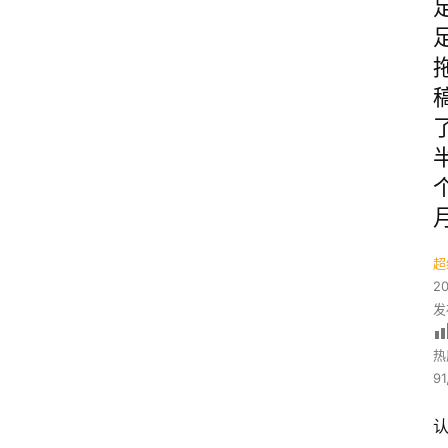
超
2
发
热
91