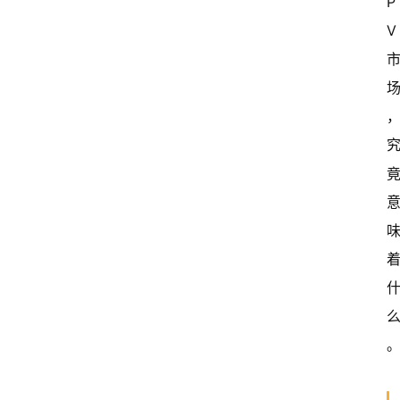
P
讯
V 
关
于
我
们