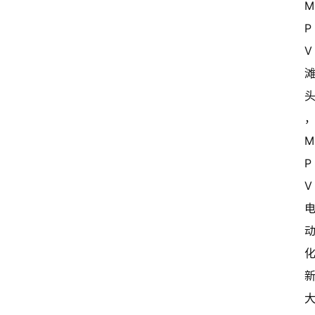
P
V 
P
V 