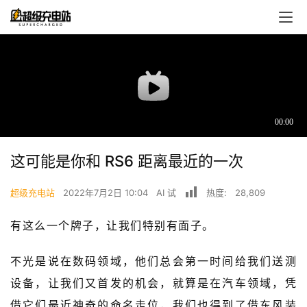
这可能是你和 RS6 距离最近的一次
超级充电站
2022年7月2日 10:04
AI 试
热度:
28,809
首
页
有这么一个牌子，让我们特别有面子。
超
不光是说在数码领域，他们总会第一时间给我们送测
快
设备，让我们又首发的机会，就算是在汽车领域，凭
报
借它们最近神奇的命名走位，我们也得到了借东风装