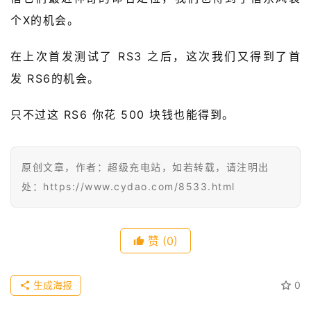
级
个X的机会。
有
态
在上次首发测试了 RS3 之后，这次我们又得到了首
发 RS6的机会。
常
开
只不过这 RS6 你花 500 块钱也能得到。
新
中
原创文章，作者：超级充电站，如若转载，请注明出
国
处：https://www.cydao.com/8533.html
有
多
大
登录
注册
赞
(0)
傻
瓜
生成海报
0
A