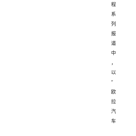
程
系
列
报
道
中
，
以
“
欧
拉
汽
车