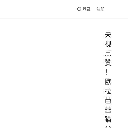
们
登录
注册
央
视
点
赞
！
欧
拉
芭
蕾
猫