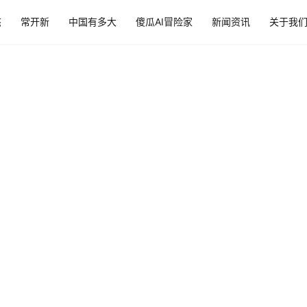
态
常开新
中国有多大
傻瓜AI冒险家
新闻资讯
关于我