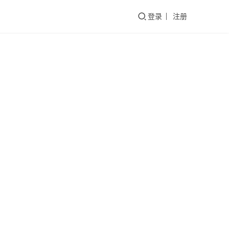
们
登录
注册
C11
辞旧
AI
试
迎新
零跑
当你
C11
打开
这条
上手
视频
视频
超级
2021
的时
充电
年1
候，
站
月1
已经
日
是