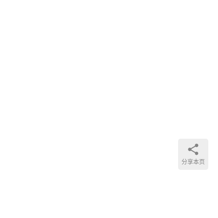
2021
年
了，
祝大
家新
年快
乐！
但其
实，
这应
该是
2020
年最
分享本页
后一
期视
频。
不知