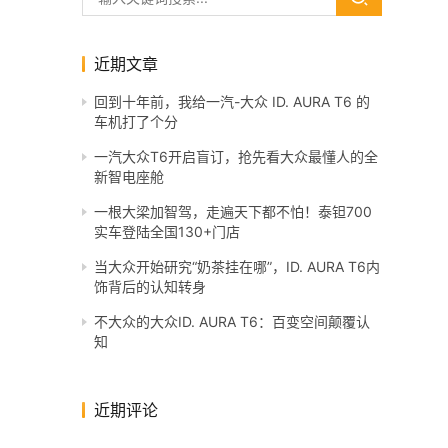
近期文章
回到十年前，我给一汽-大众 ID. AURA T6 的
车机打了个分
一汽大众T6开启盲订，抢先看大众最懂人的全
新智电座舱
一根大梁加智驾，走遍天下都不怕！泰钽700
实车登陆全国130+门店
当大众开始研究“奶茶挂在哪”，ID. AURA T6内
饰背后的认知转身
不大众的大众ID. AURA T6：百变空间颠覆认
知
近期评论