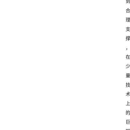
报
级
有
态
常
开
新
中
国
有
多
大
登录
注册
傻
瓜