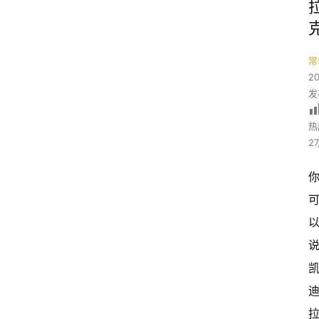
常
2
发
热
27