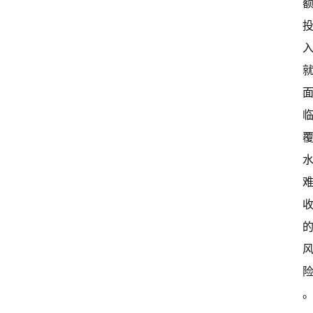
A
I
冒
险
家
新
闻
资
讯
关
于
我
们