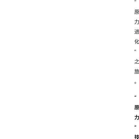
“
”
“
”