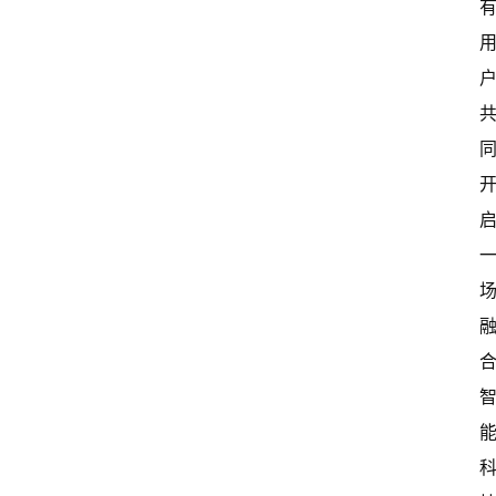
级
有
态
常
开
新
中
国
有
多
大
登录
注册
傻
瓜
A
I