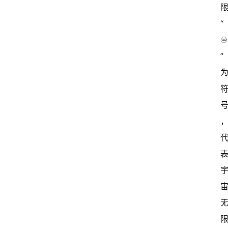
“
♾
”