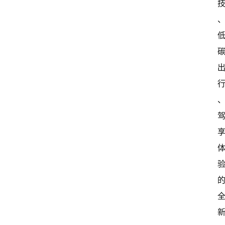
冒
险
家
新
闻
资
讯
关
于
我
体
们