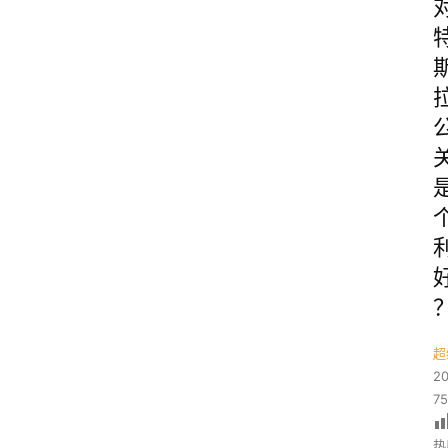
超
2
7
热