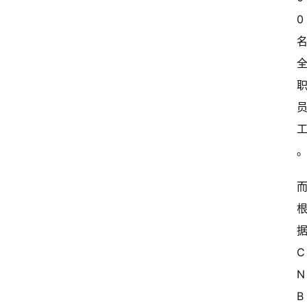
0 
据
C
N
B