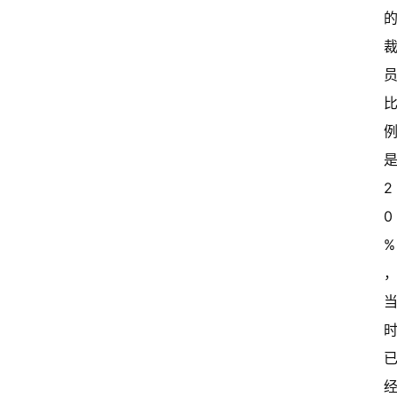
新
闻
资
讯
关
于
是
我
2
们
0
%