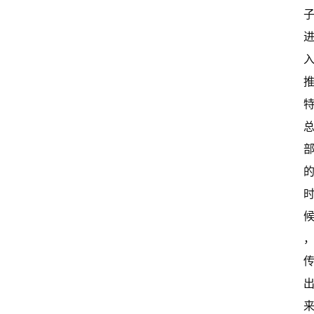
常
开
新
中
国
有
多
大
登录
注册
傻
瓜
A
I
冒
险
家