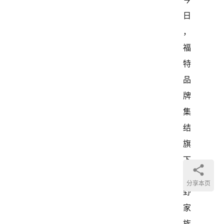
日
，
福
特
品
牌
集
结
旗
下
越
分享本页
野
家
族