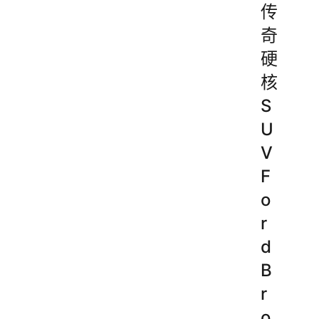
传
奇
硬
核
S
U
V
F
o
r
d
B
r
o