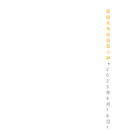
超
级
充
电
站
运
营
小
妹
•
2
0
2
3
年
4
月
1
8
日
1