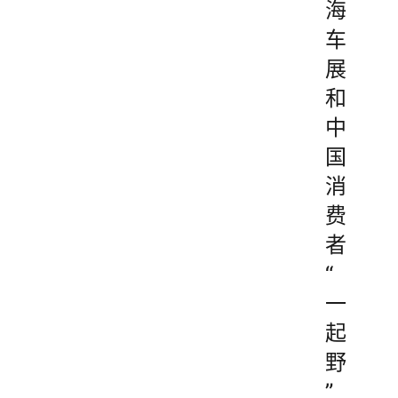
海
车
展
和
中
国
消
费
者
“
一
起
野
”