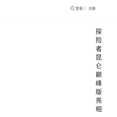
们
登录
注册
探
险
者
昆
仑
巅
峰
版
亮
相