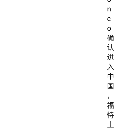
n
c
o
确
认
进
入
中
国
，
福
特
上