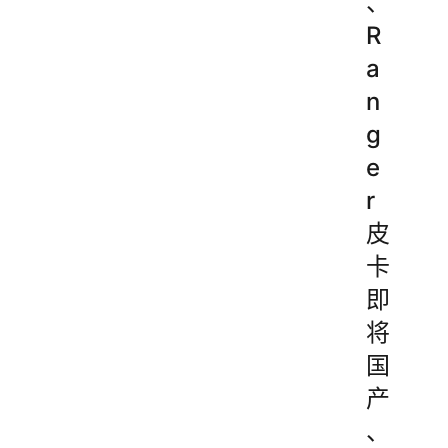
、
R
a
n
g
e
r
皮
卡
即
将
国
产
、