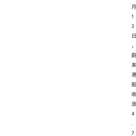
月
1
2 
首
页
超
快
报
涨
级
4
有
态
.
7