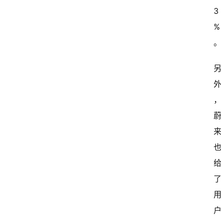
常
3
开
%
新
中
国
有
多
大
登录
注册
傻
瓜
A
I
冒
险
家