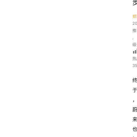
郑
2
推
,
级
热
35