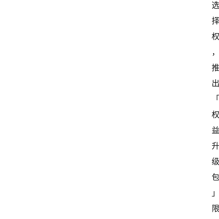
新
闻
资
讯
关
于
我
们