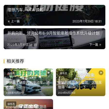
I
冒
理想汽车，OTA 换鞋
险
家
上一篇
2023年7月29日 18:31
新
并肩向新，领克公布8-9月智能座舱操作系统升级计划
闻
资
2023年7月31日 14:31
下一篇
讯
相关推荐
关
于
我
级有态
级有态
们
奔驰出了辆能打的电动车，还
听劝的腾势 N7 智驾，这回真
不贵
值得「wow」一下
2025年10月27日
2024年6月28日
级有态
对话福特纵横营销高级副总