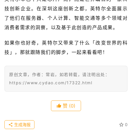
级
技创新企业。在深圳这座创新之都，英特尔全面展示
有
了他们在服务器、个人计算、智能交通等多个领域对
态
消费者需求的洞察，以及基于此创造的产品成果。
常
如果你也好奇，英特尔又带来了什么「改变世界的科
开
新
技」，那就跟随我们的脚步，一起来看看吧！
中
国
原创文章，作者：常岩，如若转载，请注明出处：
有
https://www.cydao.com/17322.html
多
大
登录
注册
赞
(0)
傻
瓜
生成海报
0
A