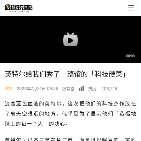
英特尔给我们秀了一整馆的「科技硬菜」
常岩
2023年7月31日 09:55
级有态
热度:
206,219
首
页
流着蓝色血液的英特尔，这次把他们的科技杰作放在
了离天空很近的地方，似乎是为了显示他们「造福地
超
快
球上的每一个人」的决心。
报
英特尔早已不只是芯片厂商，而是世界瞩目的一家科