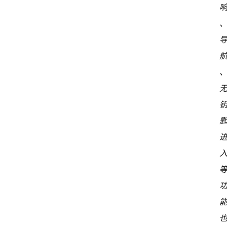
关
于
我
们