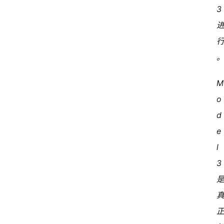
3 
o
d
e
l 
3 