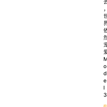
o
d
e
l
3
超