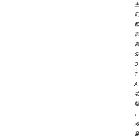
中
国
有
多
大
登录
注册
傻
爱
瓜
O
A
T
I
冒
A 
险
家
新
闻
资
讯