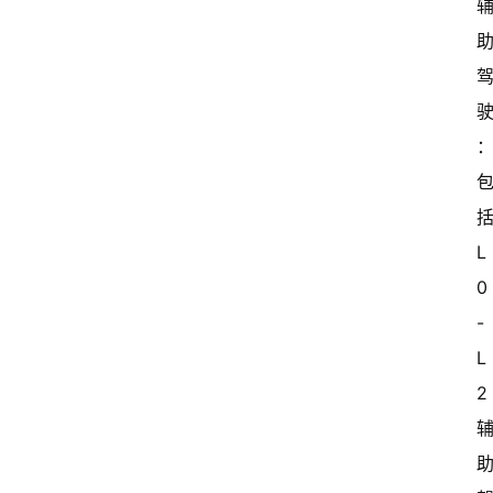
L
0
-
L
2