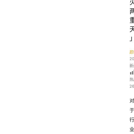
超
2
新
热
26