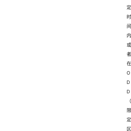
O
D
D