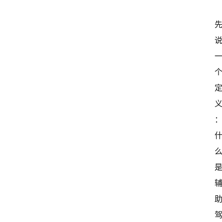
常
开
新
中
国
有
多
大
登录
注册
傻
瓜
A
I
冒
险
家