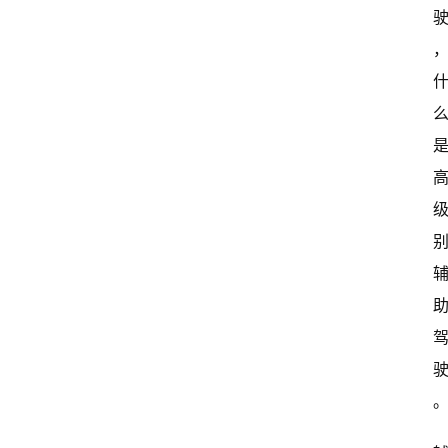
新
闻
资
讯
关
于
我
们