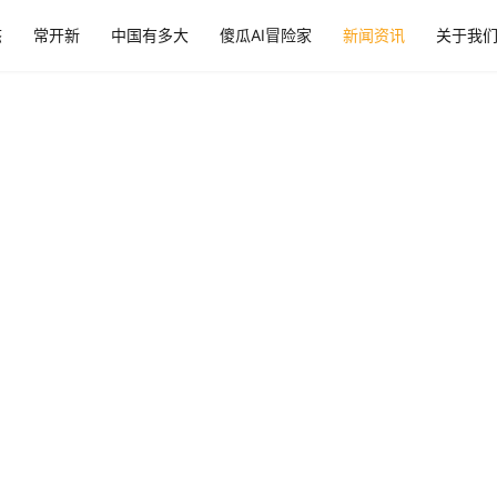
态
常开新
中国有多大
傻瓜AI冒险家
新闻资讯
关于我