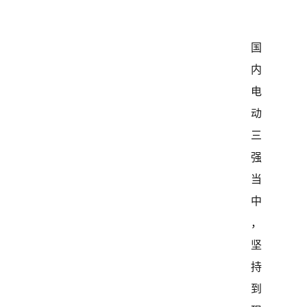
国
内
电
动
三
强
当
中
，
坚
持
到