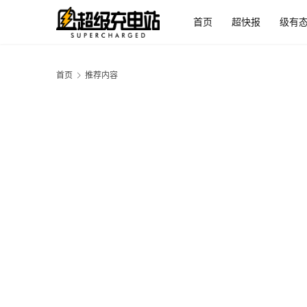
首页
超快报
级有
首页
推荐内容