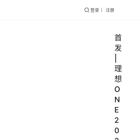
们
登录
注册
首
发
|
理
想
O
N
E
2
0