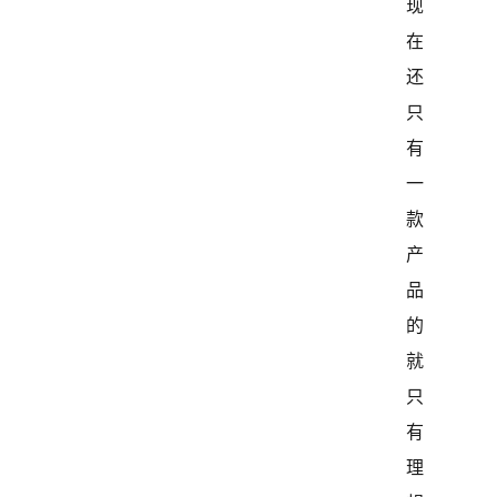
现
在
还
只
有
一
款
产
品
的
就
只
有
理