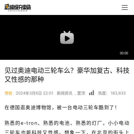
见过奥迪电动三轮车么？豪华加复古、科技
又性感的那种
首
常岩
2024年3月6日 22:01
新闻资讯
,
置顶
热度:
183,633
页
在德国逛奥迪博物馆，被一台电动三轮车酷到了！
超
快
熟悉的e-tron、熟悉的电池、熟悉的灯厂，小小电动
报
三轮车也能科技又性感。想象一下，在北京的街头上