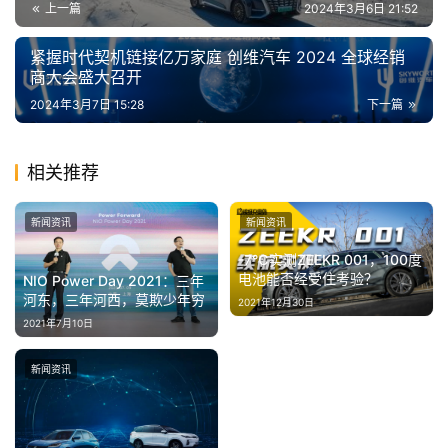
上一篇
2024年3月6日 21:52
I
冒
紧握时代契机链接亿万家庭 创维汽车 2024 全球经销
险
商大会盛大召开
家
2024年3月7日 15:28
下一篇
新
闻
相关推荐
资
讯
新闻资讯
新闻资讯
-7℃实测ZEEKR 001，100度
关
电池能否经受住考验？
NIO Power Day 2021：三年
于
河东，三年河西，莫欺少年穷
2021年12月30日
我
2021年7月10日
们
新闻资讯