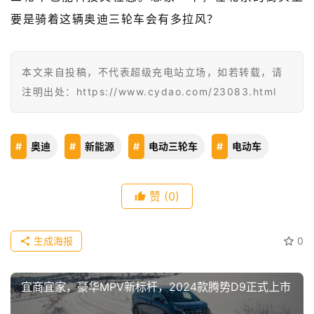
要是骑着这辆奥迪三轮车会有多拉风？
级
有
态
本文来自投稿，不代表超级充电站立场，如若转载，请
注明出处：https://www.cydao.com/23083.html
常
开
新
奥迪
新能源
电动三轮车
电动车
中
国
赞
(0)
有
多
大
生成海报
0
登录
注册
傻
宜商宜家，豪华MPV新标杆，2024款腾势D9正式上市
瓜
A