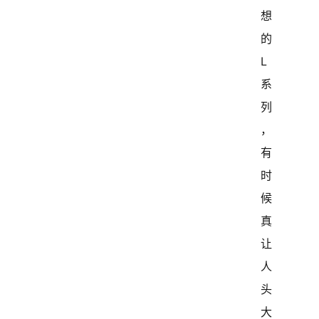
想
的 
L 
系
列
，
有
时
候
真
让
人
头
大