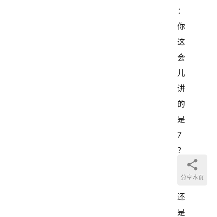
：
你
这
会
儿
讲
的
是
7
？
8
分享本页
？
还
是