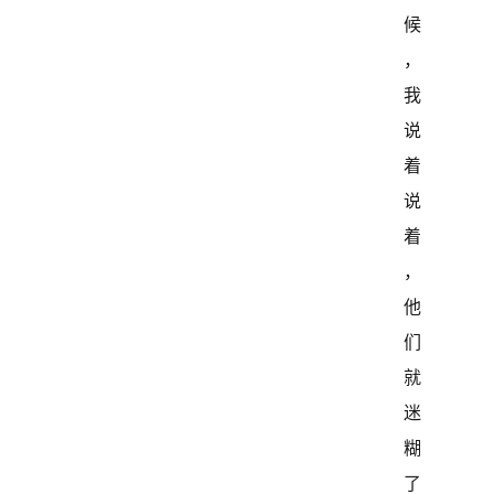
候
，
我
说
着
说
着
，
他
们
就
迷
糊
了