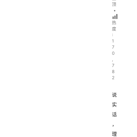
顶
•
热
度
:
1
7
0
,
7
8
2
说
实
话
，
理