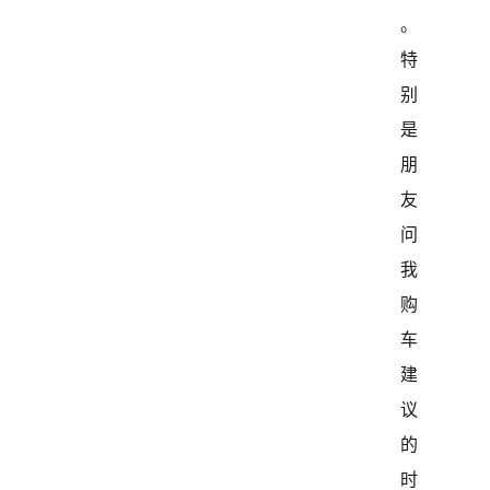
。
特
别
是
朋
友
问
我
购
车
建
议
的
时