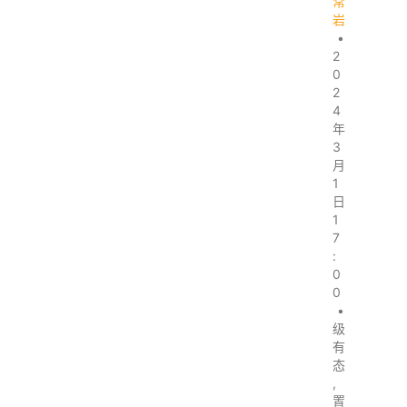
常
岩
•
2
0
2
4
年
3
月
1
日
1
7
:
0
0
•
级
有
态
,
置