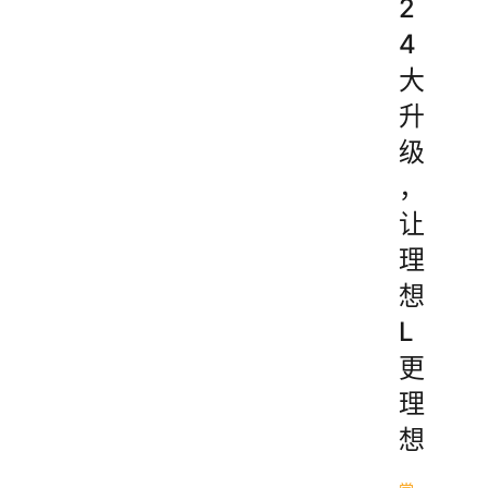
2
4
大
升
级
，
让
理
想
L
更
理
想