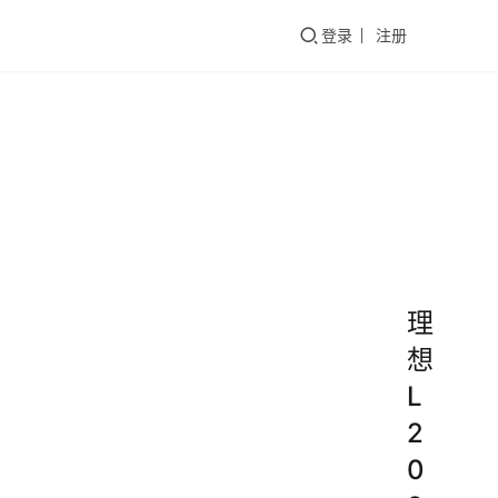
们
登录
注册
理
想
L
2
0