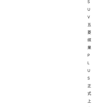
S
U
V
五
菱
缤
果
P
L
U
S
正
式
上