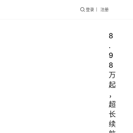
们
登录
注册
8
.
9
8
万
起
，
超
长
续