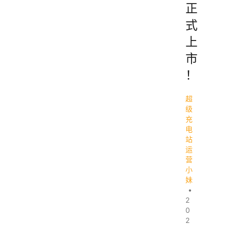
正
式
上
市
！
超
级
充
电
站
运
营
小
妹
•
2
0
2