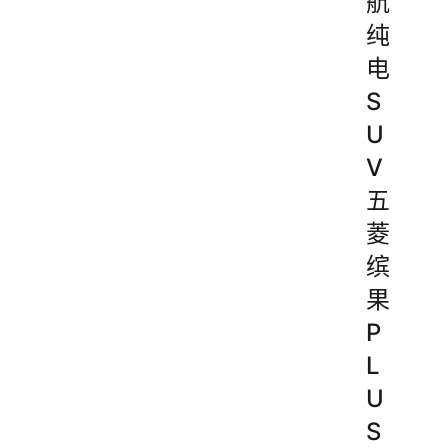
航
纯
电
S
U
V
五
菱
缤
果
P
L
U
S