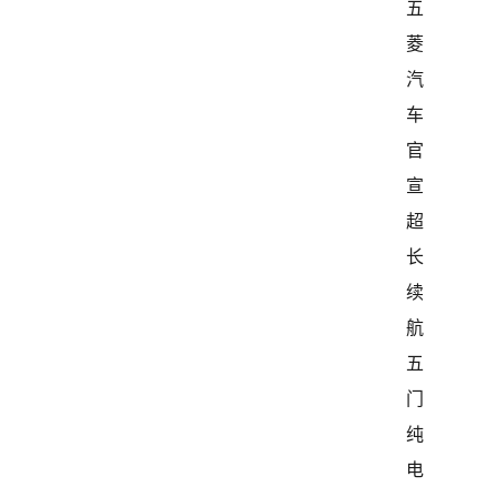
五
菱
汽
车
官
宣
超
长
续
航
五
门
纯
电