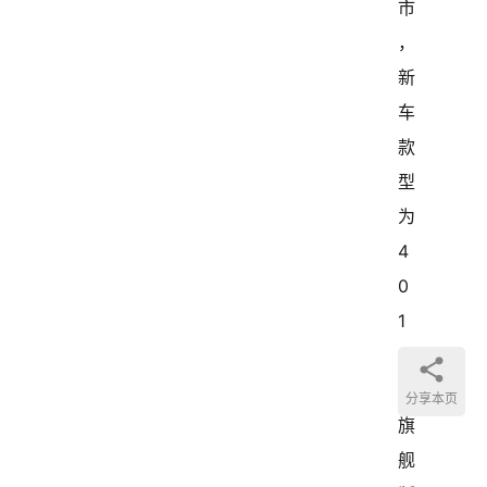
市
，
新
车
款
型
为
4
0
1
k
m
分享本页
旗
舰