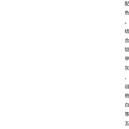
闻
资
讯
关
于
我
们