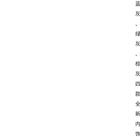
开
新
中
国
有
多
大
登录
注册
傻
瓜
A
I
冒
险
家
新