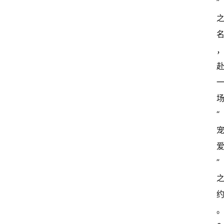
”
“
”