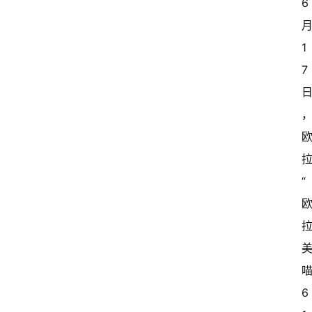
6
1
7
“
6