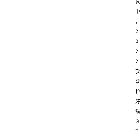
2
0
2
2
G
T