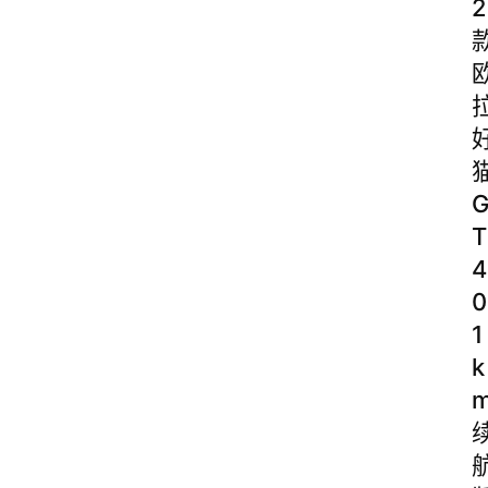
2
T
4
0
1
k