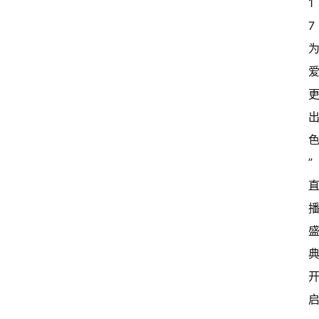
1
7 
”