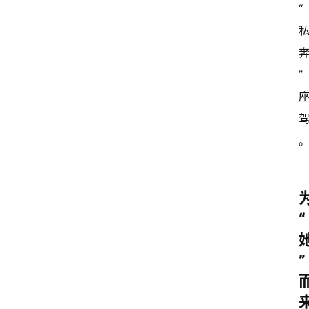
“
”
“
”