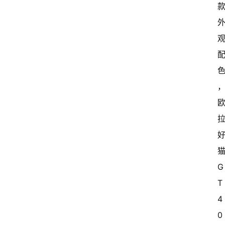
G
T 
4
0