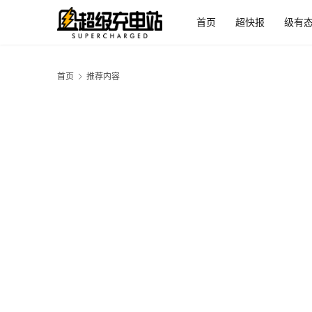
首页
超快报
级有
首页
推荐内容