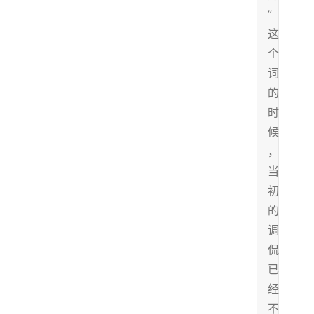
”
这
个
词
的
时
候
，
当
初
的
调
侃
已
经
不