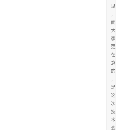
见
，
而
大
家
更
在
意
的
，
是
这
次
技
术
变