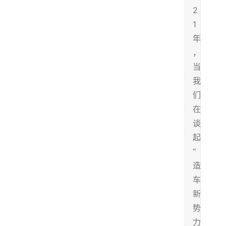
2
1
年
，
当
我
们
在
谈
起
“
造
车
新
势
力