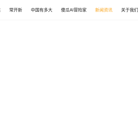
态
常开新
中国有多大
傻瓜AI冒险家
新闻资讯
关于我