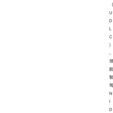
U
D
L
C
N
I
D