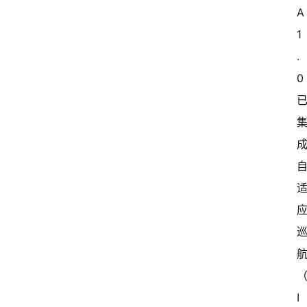
A 
1
.
0 
I