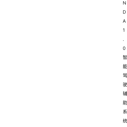
N
D
A 
1
.
0 