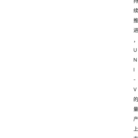
U
N
I
-
V