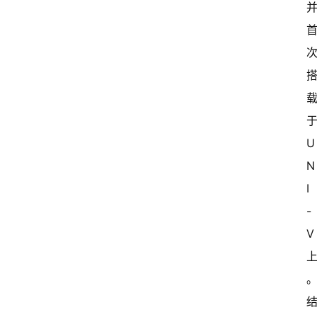
U
N
I
-
V