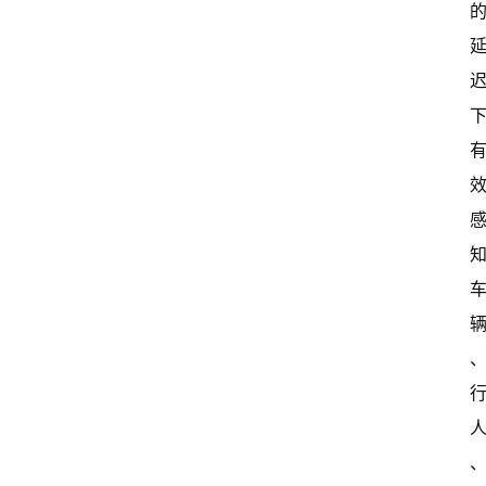
中
国
有
多
大
登录
注册
傻
瓜
A
I
冒
险
家
新
闻
资