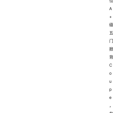
A
+
C
o
u
p
e