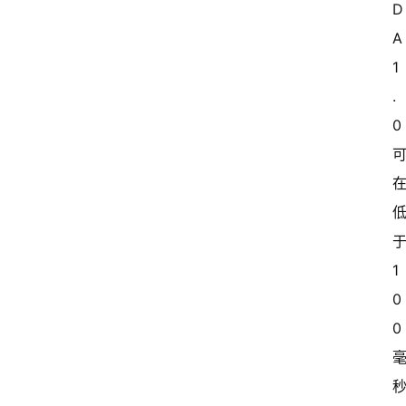
D
A 
1
.
首
页
0 
超
快
报
于
级
1
有
0
态
0 
常
开
新