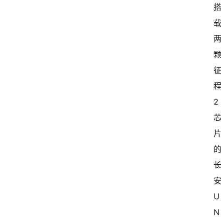
2
U
N