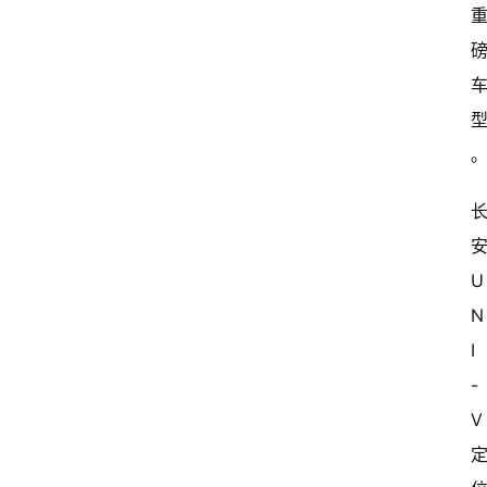
U
N
I
-
V