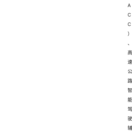
A
C
C