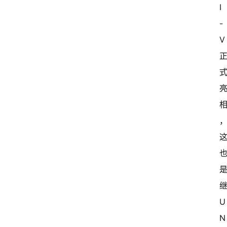
I
-
V
U
N