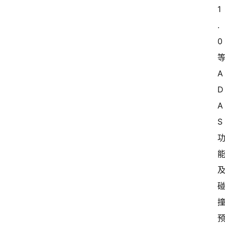
1
.
0 
A
D
A
S