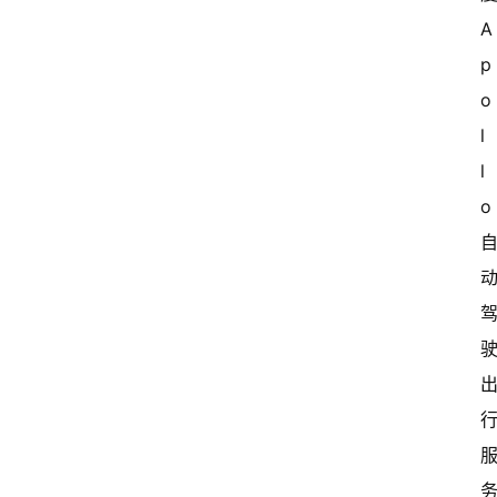
A
p
o
l
l
o