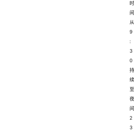
9
:
首
页
3
0
超
快
报
级
有
态
2
常
3