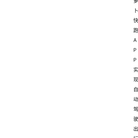
A
P
P