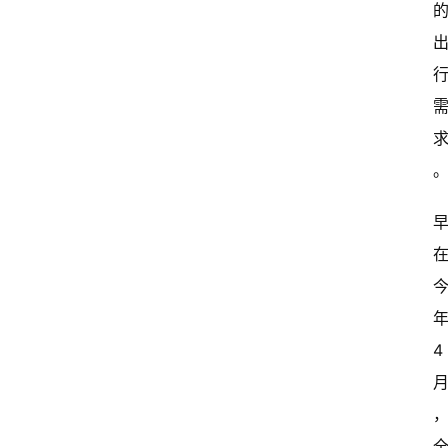
闻
资
讯
关
于
我
们
4