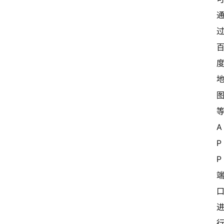
A
P
P