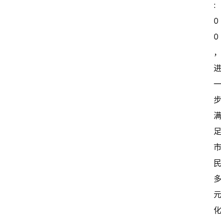
开
:
新
0
0
中
国
有
多
大
登录
注册
傻
瓜
A
I
冒
险
家
新